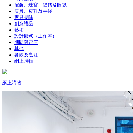
配飾、珠寶、鐘錶及眼鏡
皮具、皮鞋及手袋
家具品味
創意禮品
藝術
設計服務（工作室）
期間限定店
其他
餐飲及烹飪
網上購物
網上購物