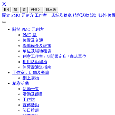
EN
繁
简
한국어
日本語
關於 PMQ 元創方
工作室，店舖及餐廳
精彩活動
設計號外
位
關於 PMQ 元創方
PMQ 是
位置及交通
場地簡介及設施
單位及場地租賃
創意工作室 / 期間限定店 / 商店單位
租用活動場地
無障礙通道指南
工作室，店舖及餐廳
網上購物
精彩活動
活動一覧
活動及節目
工作坊
宣傳活動
節日推廣