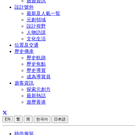
旅遊資訊
設計號外
最新及人氣一覧
元創領域
設計視野
人物訪談
文化生活
位置及交通
歷史傳承
歷史軌跡
歷史焦點
歷史導賞
成為導賞員
遊客資訊
探索元創方
最新熱話
遊歷香港
EN
繁
简
한국어
日本語
時尚服裝