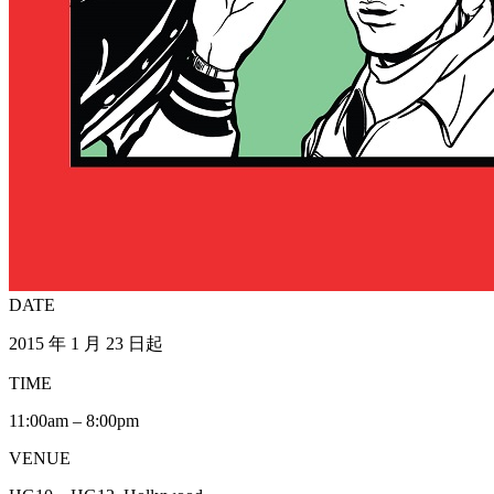
DATE
2015 年 1 月 23 日起
TIME
11:00am – 8:00pm
VENUE