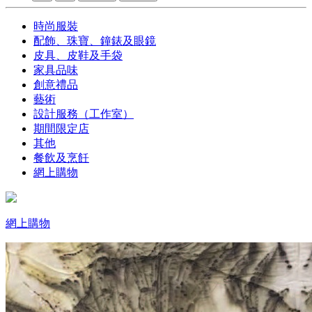
時尚服裝
配飾、珠寶、鐘錶及眼鏡
皮具、皮鞋及手袋
家具品味
創意禮品
藝術
設計服務（工作室）
期間限定店
其他
餐飲及烹飪
網上購物
網上購物