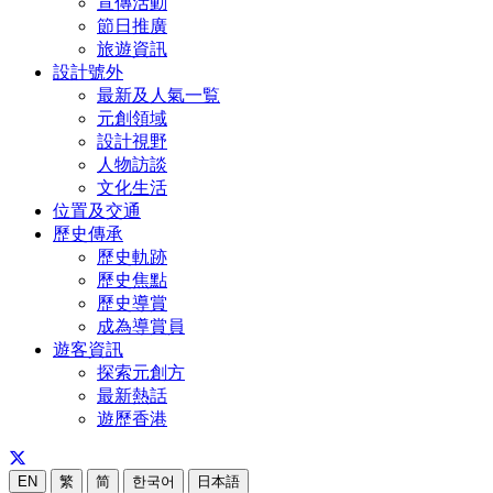
宣傳活動
節日推廣
旅遊資訊
設計號外
最新及人氣一覧
元創領域
設計視野
人物訪談
文化生活
位置及交通
歷史傳承
歷史軌跡
歷史焦點
歷史導賞
成為導賞員
遊客資訊
探索元創方
最新熱話
遊歷香港
EN
繁
简
한국어
日本語