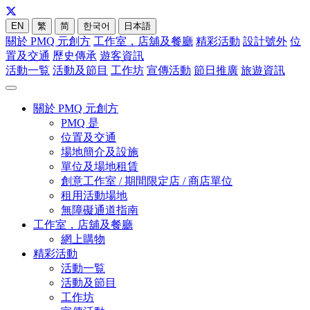
EN
繁
简
한국어
日本語
關於 PMQ 元創方
工作室，店舖及餐廳
精彩活動
設計號外
位
置及交通
歷史傳承
遊客資訊
活動一覧
活動及節目
工作坊
宣傳活動
節日推廣
旅遊資訊
關於 PMQ 元創方
PMQ 是
位置及交通
場地簡介及設施
單位及場地租賃
創意工作室 / 期間限定店 / 商店單位
租用活動場地
無障礙通道指南
工作室，店舖及餐廳
網上購物
精彩活動
活動一覧
活動及節目
工作坊