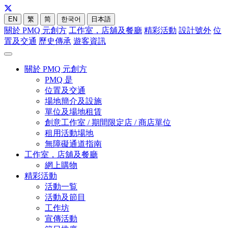
EN
繁
简
한국어
日本語
關於 PMQ 元創方
工作室，店舖及餐廳
精彩活動
設計號外
位
置及交通
歷史傳承
遊客資訊
關於 PMQ 元創方
PMQ 是
位置及交通
場地簡介及設施
單位及場地租賃
創意工作室 / 期間限定店 / 商店單位
租用活動場地
無障礙通道指南
工作室，店舖及餐廳
網上購物
精彩活動
活動一覧
活動及節目
工作坊
宣傳活動