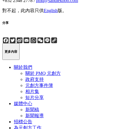
+852 2548 2778 /
pmq@sandiekhoo.com
對不起，此內容只供
English
版。
分享
Facebook
Twitter
Sina
Email
WhatsApp
WeChat
Line
Copy
Weibo
Link
更多內容
關於我們
關於 PMQ 元創方
政府支持
元創方事件簿
相片集
短片分享
媒體中心
新聞稿
新聞報導
招標公告
為元創方工作