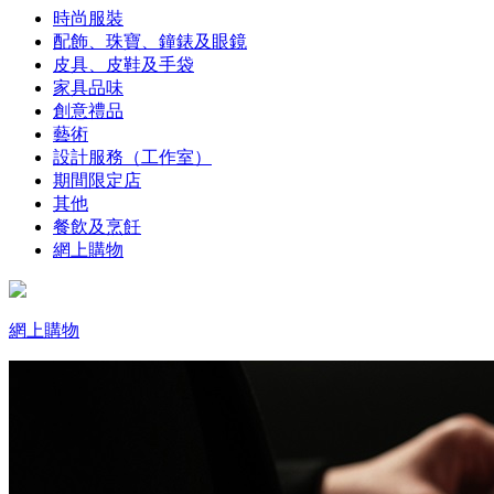
時尚服裝
配飾、珠寶、鐘錶及眼鏡
皮具、皮鞋及手袋
家具品味
創意禮品
藝術
設計服務（工作室）
期間限定店
其他
餐飲及烹飪
網上購物
網上購物