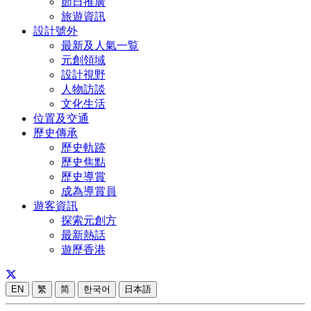
節日推廣
旅遊資訊
設計號外
最新及人氣一覧
元創領域
設計視野
人物訪談
文化生活
位置及交通
歷史傳承
歷史軌跡
歷史焦點
歷史導賞
成為導賞員
遊客資訊
探索元創方
最新熱話
遊歷香港
EN
繁
简
한국어
日本語