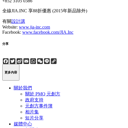
+852 3105 0386
全線JIA.INC 享88折優惠 (2015年新品除外)
有關
設計講
Website:
www.jia-inc.com
Facebook:
www.facebook.com/JIA.Inc
分享
Facebook
Twitter
Sina
Email
WhatsApp
WeChat
Line
Copy
Weibo
Link
更多內容
關於我們
關於 PMQ 元創方
政府支持
元創方事件簿
相片集
短片分享
媒體中心