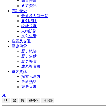
節日推廣
旅遊資訊
設計號外
最新及人氣一覧
元創領域
設計視野
人物訪談
文化生活
位置及交通
歷史傳承
歷史軌跡
歷史焦點
歷史導賞
成為導賞員
遊客資訊
探索元創方
最新熱話
遊歷香港
EN
繁
简
한국어
日本語