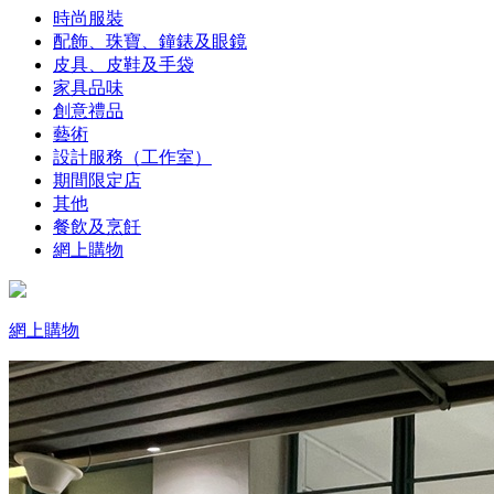
時尚服裝
配飾、珠寶、鐘錶及眼鏡
皮具、皮鞋及手袋
家具品味
創意禮品
藝術
設計服務（工作室）
期間限定店
其他
餐飲及烹飪
網上購物
網上購物