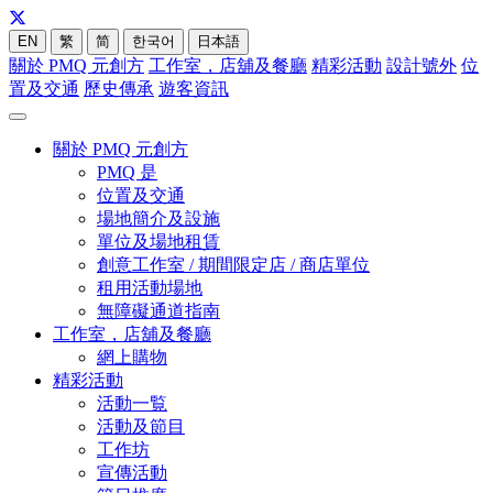
EN
繁
简
한국어
日本語
關於 PMQ 元創方
工作室，店舖及餐廳
精彩活動
設計號外
位
置及交通
歷史傳承
遊客資訊
關於 PMQ 元創方
PMQ 是
位置及交通
場地簡介及設施
單位及場地租賃
創意工作室 / 期間限定店 / 商店單位
租用活動場地
無障礙通道指南
工作室，店舖及餐廳
網上購物
精彩活動
活動一覧
活動及節目
工作坊
宣傳活動