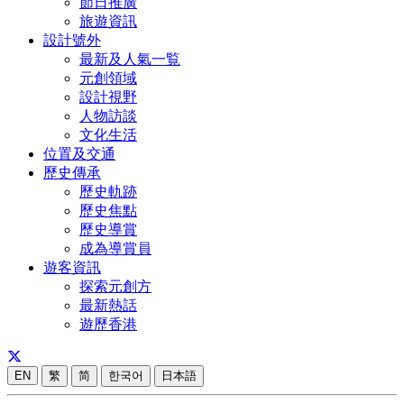
節日推廣
旅遊資訊
設計號外
最新及人氣一覧
元創領域
設計視野
人物訪談
文化生活
位置及交通
歷史傳承
歷史軌跡
歷史焦點
歷史導賞
成為導賞員
遊客資訊
探索元創方
最新熱話
遊歷香港
EN
繁
简
한국어
日本語