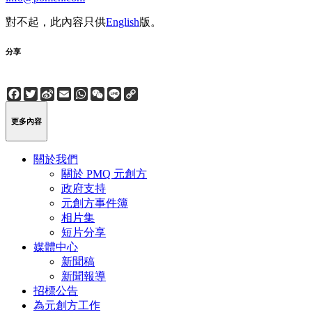
對不起，此內容只供
English
版。
分享
Facebook
Twitter
Sina
Email
WhatsApp
WeChat
Line
Copy
Weibo
Link
更多內容
關於我們
關於 PMQ 元創方
政府支持
元創方事件簿
相片集
短片分享
媒體中心
新聞稿
新聞報導
招標公告
為元創方工作