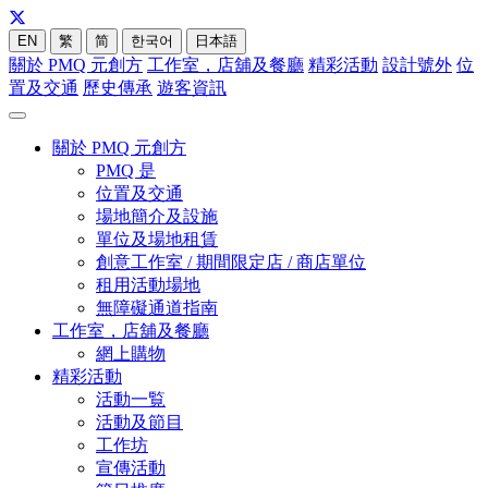
EN
繁
简
한국어
日本語
關於 PMQ 元創方
工作室，店舖及餐廳
精彩活動
設計號外
位
置及交通
歷史傳承
遊客資訊
關於 PMQ 元創方
PMQ 是
位置及交通
場地簡介及設施
單位及場地租賃
創意工作室 / 期間限定店 / 商店單位
租用活動場地
無障礙通道指南
工作室，店舖及餐廳
網上購物
精彩活動
活動一覧
活動及節目
工作坊
宣傳活動