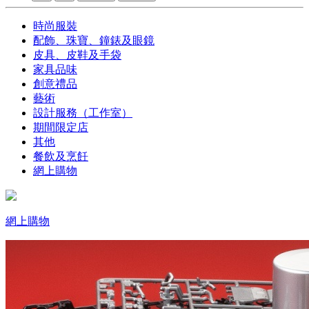
時尚服裝
配飾、珠寶、鐘錶及眼鏡
皮具、皮鞋及手袋
家具品味
創意禮品
藝術
設計服務（工作室）
期間限定店
其他
餐飲及烹飪
網上購物
網上購物