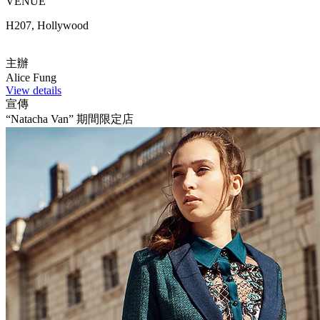
VENUE
H207, Hollywood
主辦
Alice Fung
View details
宣傳
“Natacha Van” 期間限定店