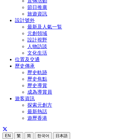
宣傳活動
節日推廣
旅遊資訊
設計號外
最新及人氣一覧
元創領域
設計視野
人物訪談
文化生活
位置及交通
歷史傳承
歷史軌跡
歷史焦點
歷史導賞
成為導賞員
遊客資訊
探索元創方
最新熱話
遊歷香港
EN
繁
简
한국어
日本語