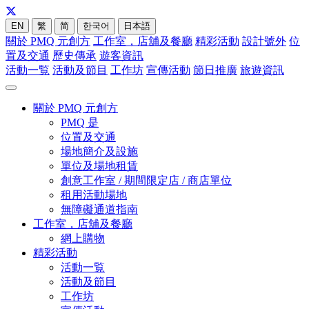
EN
繁
简
한국어
日本語
關於 PMQ 元創方
工作室，店舖及餐廳
精彩活動
設計號外
位
置及交通
歷史傳承
遊客資訊
活動一覧
活動及節目
工作坊
宣傳活動
節日推廣
旅遊資訊
關於 PMQ 元創方
PMQ 是
位置及交通
場地簡介及設施
單位及場地租賃
創意工作室 / 期間限定店 / 商店單位
租用活動場地
無障礙通道指南
工作室，店舖及餐廳
網上購物
精彩活動
活動一覧
活動及節目
工作坊