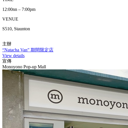
12:00nn – 7:00pm
VENUE
S510, Staunton
主辦
“Natacha Van” 期間限定店
View details
宣傳
Monoyono Pop-up Mall