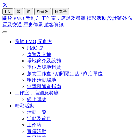
EN
繁
简
한국어
日本語
關於 PMQ 元創方
工作室，店舖及餐廳
精彩活動
設計號外
位
置及交通
歷史傳承
遊客資訊
關於 PMQ 元創方
PMQ 是
位置及交通
場地簡介及設施
單位及場地租賃
創意工作室 / 期間限定店 / 商店單位
租用活動場地
無障礙通道指南
工作室，店舖及餐廳
網上購物
精彩活動
活動一覧
活動及節目
工作坊
宣傳活動