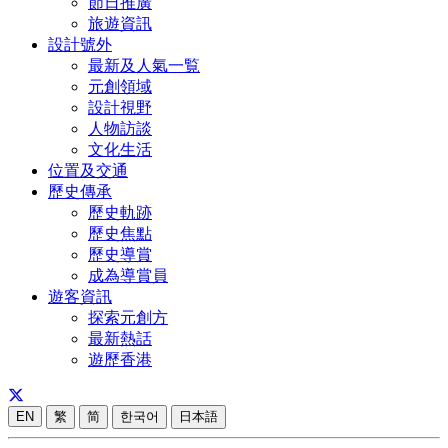
節日推廣
旅遊資訊
設計號外
最新及人氣一覧
元創領域
設計視野
人物訪談
文化生活
位置及交通
歷史傳承
歷史軌跡
歷史焦點
歷史導賞
成為導賞員
遊客資訊
探索元創方
最新熱話
遊歷香港
EN
繁
简
한국어
日本語