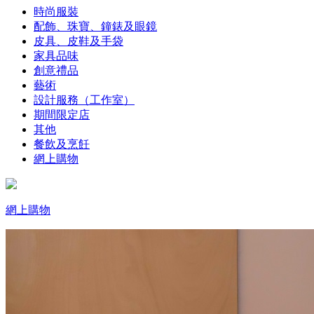
時尚服裝
配飾、珠寶、鐘錶及眼鏡
皮具、皮鞋及手袋
家具品味
創意禮品
藝術
設計服務（工作室）
期間限定店
其他
餐飲及烹飪
網上購物
網上購物