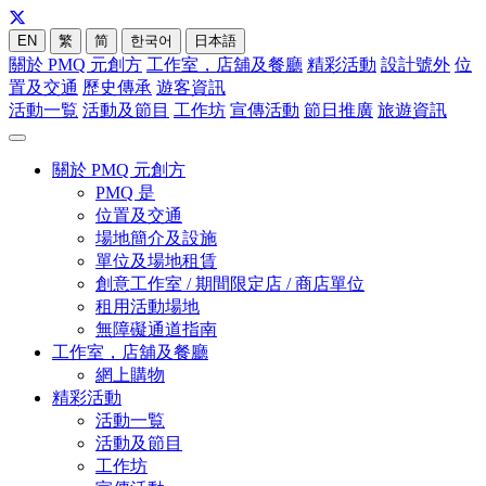
EN
繁
简
한국어
日本語
關於 PMQ 元創方
工作室，店舖及餐廳
精彩活動
設計號外
位
置及交通
歷史傳承
遊客資訊
活動一覧
活動及節目
工作坊
宣傳活動
節日推廣
旅遊資訊
關於 PMQ 元創方
PMQ 是
位置及交通
場地簡介及設施
單位及場地租賃
創意工作室 / 期間限定店 / 商店單位
租用活動場地
無障礙通道指南
工作室，店舖及餐廳
網上購物
精彩活動
活動一覧
活動及節目
工作坊