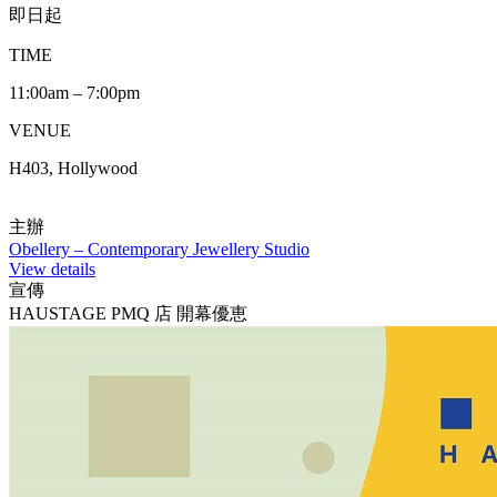
即日起
TIME
11:00am – 7:00pm
VENUE
H403, Hollywood
主辦
Obellery – Contemporary Jewellery Studio
View details
宣傳
HAUSTAGE PMQ 店 開幕優恵