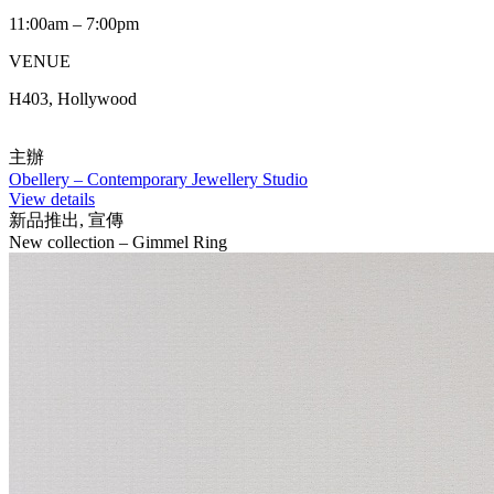
11:00am – 7:00pm
VENUE
H403, Hollywood
主辦
Obellery – Contemporary Jewellery Studio
View details
新品推出, 宣傳
New collection – Gimmel Ring