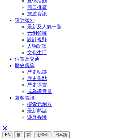
宣傳活動
節日推廣
旅遊資訊
設計號外
最新及人氣一覧
元創領域
設計視野
人物訪談
文化生活
位置及交通
歷史傳承
歷史軌跡
歷史焦點
歷史導賞
成為導賞員
遊客資訊
探索元創方
最新熱話
遊歷香港
EN
繁
简
한국어
日本語