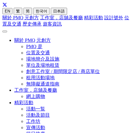
EN
繁
简
한국어
日本語
關於 PMQ 元創方
工作室，店舖及餐廳
精彩活動
設計號外
位
置及交通
歷史傳承
遊客資訊
關於 PMQ 元創方
PMQ 是
位置及交通
場地簡介及設施
單位及場地租賃
創意工作室 / 期間限定店 / 商店單位
租用活動場地
無障礙通道指南
工作室，店舖及餐廳
網上購物
精彩活動
活動一覧
活動及節目
工作坊
宣傳活動