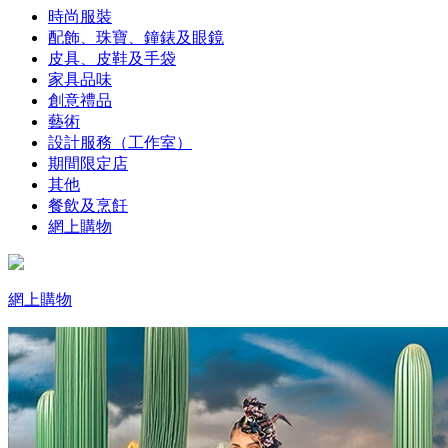
時尚服裝
配飾、珠寶、鐘錶及眼鏡
皮具、皮鞋及手袋
家具品味
創意禮品
藝術
設計服務（工作室）
期間限定店
其他
餐飲及烹飪
網上購物
網上購物