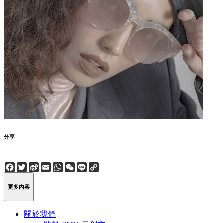
分享
Facebook
Twitter
Sina
Email
WhatsApp
WeChat
Line
Copy
Weibo
Link
更多內容
關於我們