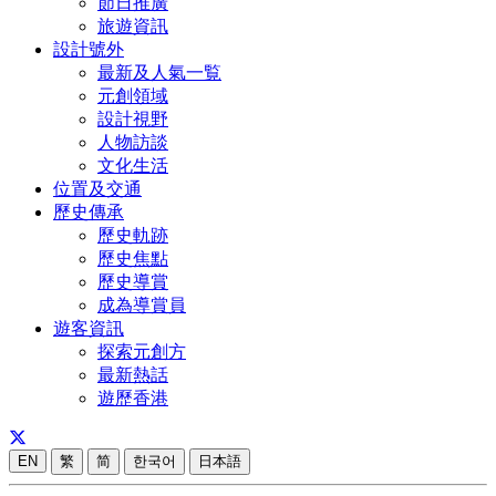
節日推廣
旅遊資訊
設計號外
最新及人氣一覧
元創領域
設計視野
人物訪談
文化生活
位置及交通
歷史傳承
歷史軌跡
歷史焦點
歷史導賞
成為導賞員
遊客資訊
探索元創方
最新熱話
遊歷香港
EN
繁
简
한국어
日本語