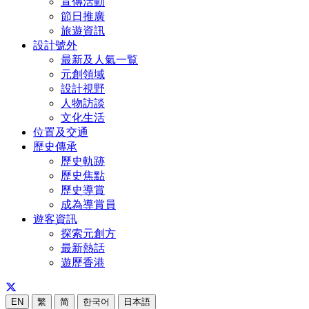
宣傳活動
節日推廣
旅遊資訊
設計號外
最新及人氣一覧
元創領域
設計視野
人物訪談
文化生活
位置及交通
歷史傳承
歷史軌跡
歷史焦點
歷史導賞
成為導賞員
遊客資訊
探索元創方
最新熱話
遊歷香港
EN
繁
简
한국어
日本語