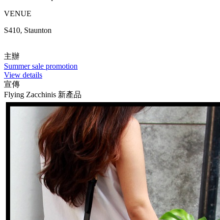
VENUE
S410, Staunton
主辦
Summer sale promotion
View details
宣傳
Flying Zacchinis 新產品