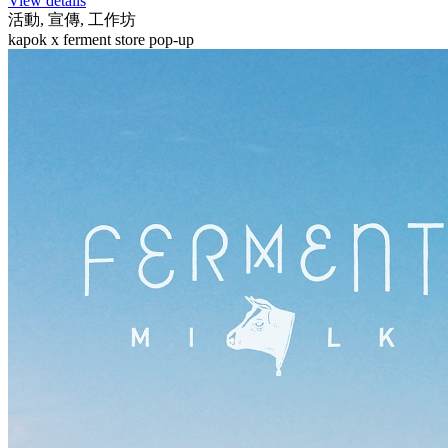
View details
活動, 宣傳, 工作坊
kapok x ferment store pop-up