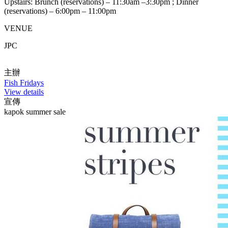
Upstairs: Brunch (reservations) – 11:30am –3:30pm ; Dinner
(reservations) – 6:00pm – 11:00pm
VENUE
JPC
主辦
Fish Fridays
View details
宣傳
kapok summer sale