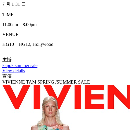
7 月 1-31 日
TIME
11:00am – 8:00pm
VENUE
HG10 – HG12, Hollywood
主辦
kapok summer sale
View details
宣傳
VIVIENNE TAM SPRING /SUMMER SALE