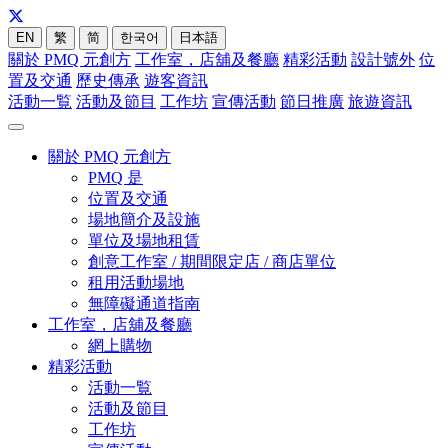
EN
繁
简
한국어
日本語
關於 PMQ 元創方
工作室，店舖及餐廳
精彩活動
設計號外
位
置及交通
歷史傳承
遊客資訊
活動一覧
活動及節目
工作坊
宣傳活動
節日推廣
旅遊資訊
關於 PMQ 元創方
PMQ 是
位置及交通
場地簡介及設施
單位及場地租賃
創意工作室 / 期間限定店 / 商店單位
租用活動場地
無障礙通道指南
工作室，店舖及餐廳
網上購物
精彩活動
活動一覧
活動及節目
工作坊