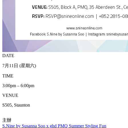
DATE
7月11日 (星期六)
TIME
3:00pm – 6:00pm
VENUE
S505, Staunton
主辦
S.Nine by Susanna Soo x ghd PMQ Summer Styling Fun