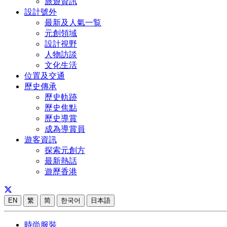
旅遊資訊
設計號外
最新及人氣一覧
元創領域
設計視野
人物訪談
文化生活
位置及交通
歷史傳承
歷史軌跡
歷史焦點
歷史導賞
成為導賞員
遊客資訊
探索元創方
最新熱話
遊歷香港
EN
繁
简
한국어
日本語
時尚服裝