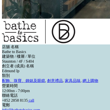
店舖 名稱
Bathe to Basics
建築物 / 樓層 / 單位
Staunton / 4F / S404
創立者 (成員) 名稱
Edmund Ip
類別
配飾、珠寶、鐘錶及眼鏡
,
創意禮品
,
家具品味
,
網上購物
營業時間
12:00nn - 7:00pm
聯絡電話
+852 2858 8135
call
電郵
info@bathetobasics.com