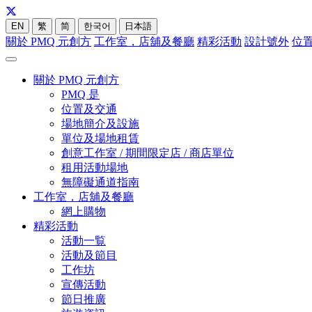
EN
繁
简
한국어
日本語
關於 PMQ 元創方
工作室，店舖及餐廳
精彩活動
設計號外
位
關於 PMQ 元創方
PMQ 是
位置及交通
場地簡介及設施
單位及場地租賃
創意工作室 / 期間限定店 / 商店單位
租用活動場地
無障礙通道指南
工作室，店舖及餐廳
網上購物
精彩活動
活動一覧
活動及節目
工作坊
宣傳活動
節日推廣