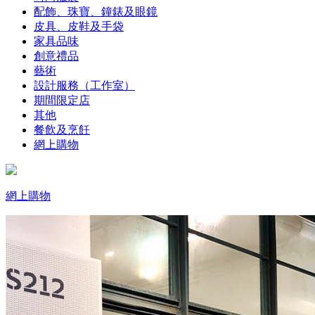
配飾、珠寶、鐘錶及眼鏡
皮具、皮鞋及手袋
家具品味
創意禮品
藝術
設計服務（工作室）
期間限定店
其他
餐飲及烹飪
網上購物
網上購物