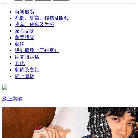
時尚服裝
配飾、珠寶、鐘錶及眼鏡
皮具、皮鞋及手袋
家具品味
創意禮品
藝術
設計服務（工作室）
期間限定店
其他
餐飲及烹飪
網上購物
網上購物