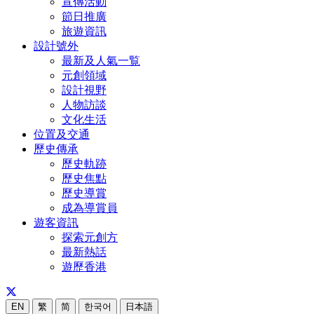
宣傳活動
節日推廣
旅遊資訊
設計號外
最新及人氣一覧
元創領域
設計視野
人物訪談
文化生活
位置及交通
歷史傳承
歷史軌跡
歷史焦點
歷史導賞
成為導賞員
遊客資訊
探索元創方
最新熱話
遊歷香港
EN
繁
简
한국어
日本語