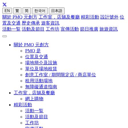
EN
繁
简
한국어
日本語
關於 PMQ 元創方
工作室，店舖及餐廳
精彩活動
設計號外
位
置及交通
歷史傳承
遊客資訊
活動一覧
活動及節目
工作坊
宣傳活動
節日推廣
旅遊資訊
關於 PMQ 元創方
PMQ 是
位置及交通
場地簡介及設施
單位及場地租賃
創意工作室 / 期間限定店 / 商店單位
租用活動場地
無障礙通道指南
工作室，店舖及餐廳
網上購物
精彩活動
活動一覧
活動及節目
工作坊