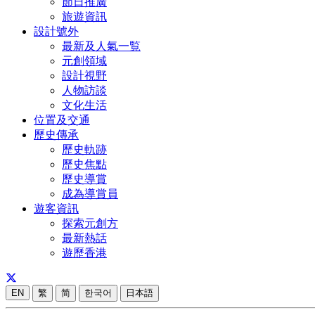
節日推廣
旅遊資訊
設計號外
最新及人氣一覧
元創領域
設計視野
人物訪談
文化生活
位置及交通
歷史傳承
歷史軌跡
歷史焦點
歷史導賞
成為導賞員
遊客資訊
探索元創方
最新熱話
遊歷香港
EN
繁
简
한국어
日本語