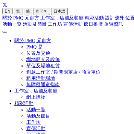
EN
繁
简
한국어
日本語
關於 PMQ 元創方
工作室，店舖及餐廳
精彩活動
設計號外
位
活動一覧
活動及節目
工作坊
宣傳活動
節日推廣
旅遊資訊
關於 PMQ 元創方
PMQ 是
位置及交通
場地簡介及設施
單位及場地租賃
創意工作室 / 期間限定店 / 商店單位
租用活動場地
無障礙通道指南
工作室，店舖及餐廳
網上購物
精彩活動
活動一覧
活動及節目
工作坊
宣傳活動