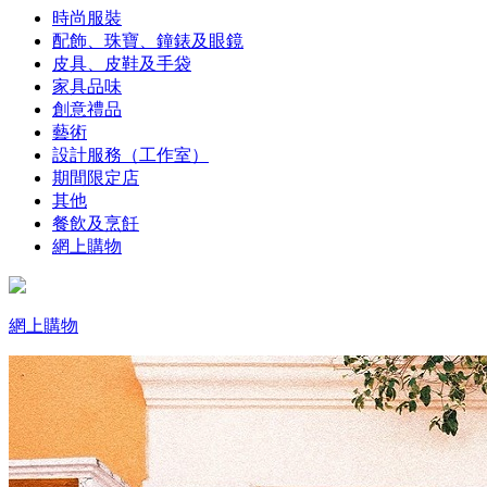
時尚服裝
配飾、珠寶、鐘錶及眼鏡
皮具、皮鞋及手袋
家具品味
創意禮品
藝術
設計服務（工作室）
期間限定店
其他
餐飲及烹飪
網上購物
網上購物