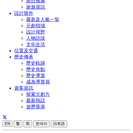
節日推廣
旅遊資訊
設計號外
最新及人氣一覧
元創領域
設計視野
人物訪談
文化生活
位置及交通
歷史傳承
歷史軌跡
歷史焦點
歷史導賞
成為導賞員
遊客資訊
探索元創方
最新熱話
遊歷香港
EN
繁
简
한국어
日本語