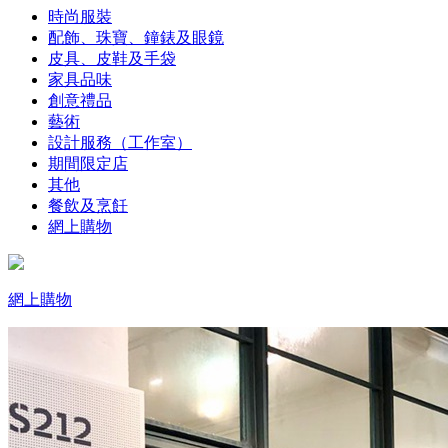
時尚服裝
配飾、珠寶、鐘錶及眼鏡
皮具、皮鞋及手袋
家具品味
創意禮品
藝術
設計服務（工作室）
期間限定店
其他
餐飲及烹飪
網上購物
網上購物