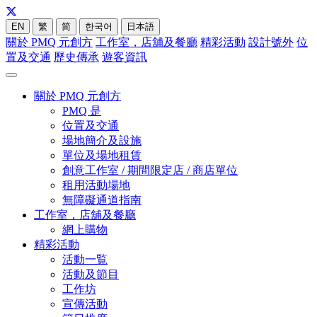
EN
繁
简
한국어
日本語
關於 PMQ 元創方
工作室，店舖及餐廳
精彩活動
設計號外
位
置及交通
歷史傳承
遊客資訊
關於 PMQ 元創方
PMQ 是
位置及交通
場地簡介及設施
單位及場地租賃
創意工作室 / 期間限定店 / 商店單位
租用活動場地
無障礙通道指南
工作室，店舖及餐廳
網上購物
精彩活動
活動一覧
活動及節目
工作坊
宣傳活動