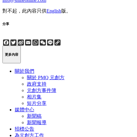
info@snineonline.com
對不起，此內容只供
English
版。
分享
Facebook
Twitter
Sina
Email
WhatsApp
WeChat
Line
Copy
Weibo
Link
更多內容
關於我們
關於 PMQ 元創方
政府支持
元創方事件簿
相片集
短片分享
媒體中心
新聞稿
新聞報導
招標公告
為元創方工作