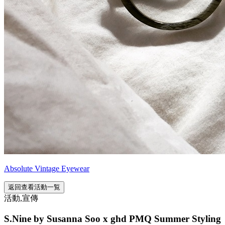
Absolute Vintage Eyewear
返回查看活動一覧
活動,宣傳
S.Nine by Susanna Soo x ghd PMQ Summer Styling