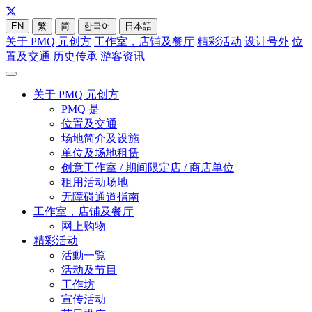
EN
繁
简
한국어
日本語
关于 PMQ 元创方
工作室，店铺及餐厅
精彩活动
设计号外
位
置及交通
历史传承
游客资讯
关于 PMQ 元创方
PMQ 是
位置及交通
场地简介及设施
单位及场地租赁
创意工作室 / 期间限定店 / 商店单位
租用活动场地
无障碍通道指南
工作室，店铺及餐厅
网上购物
精彩活动
活動一覧
活动及节目
工作坊
宣传活动