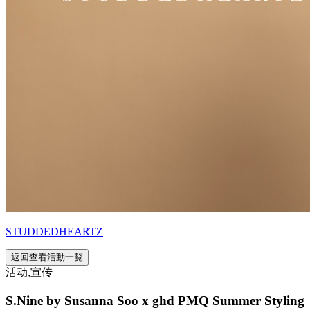
STUDDEDHEARTZ
返回查看活動一覧
活动,宣传
S.Nine by Susanna Soo x ghd PMQ Summer Styling