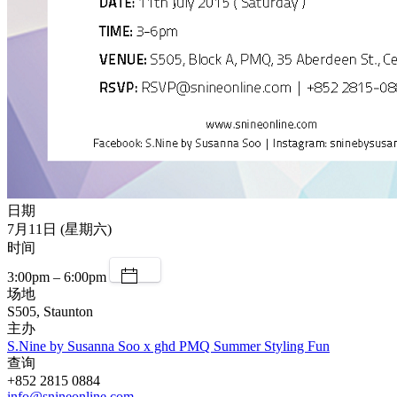
日期
7月11日 (星期六)
时间
3:00pm – 6:00pm
场地
S505, Staunton
主办
S.Nine by Susanna Soo x ghd PMQ Summer Styling Fun
查询
+852 2815 0884
info@snineonline.com