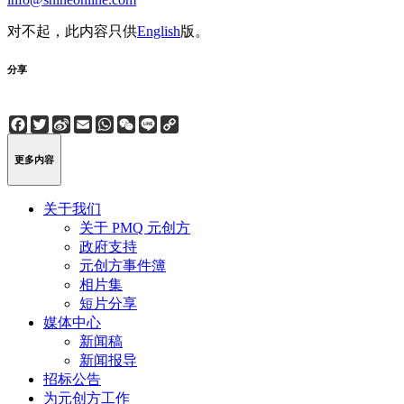
对不起，此内容只供
English
版。
分享
Facebook
Twitter
Sina
Email
WhatsApp
WeChat
Line
Copy
Weibo
Link
更多内容
关于我们
关于 PMQ 元创方
政府支持
元创方事件簿
相片集
短片分享
媒体中心
新闻稿
新闻报导
招标公告
为元创方工作