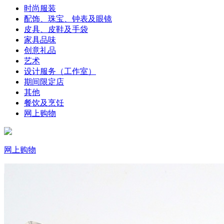
时尚服装
配饰、珠宝、钟表及眼镜
皮具、皮鞋及手袋
家具品味
创意礼品
艺术
设计服务（工作室）
期间限定店
其他
餐饮及烹饪
网上购物
网上购物