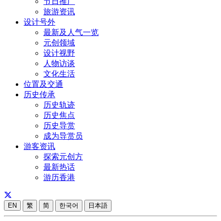
节日推广
旅游资讯
设计号外
最新及人气一览
元创领域
设计视野
人物访谈
文化生活
位置及交通
历史传承
历史轨迹
历史焦点
历史导赏
成为导赏员
游客资讯
探索元创方
最新热话
游历香港
EN
繁
简
한국어
日本語