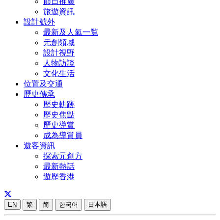
節日推廣
旅遊資訊
設計號外
最新及人氣一覧
元創領域
設計視野
人物訪談
文化生活
位置及交通
歷史傳承
歷史軌跡
歷史焦點
歷史導賞
成為導賞員
遊客資訊
探索元創方
最新熱話
遊歷香港
EN
繁
简
한국어
日本語