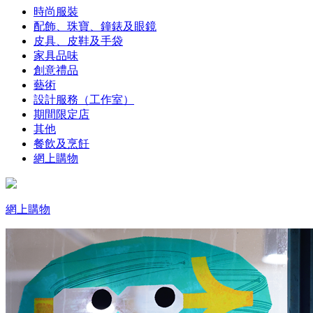
時尚服裝
配飾、珠寶、鐘錶及眼鏡
皮具、皮鞋及手袋
家具品味
創意禮品
藝術
設計服務（工作室）
期間限定店
其他
餐飲及烹飪
網上購物
網上購物