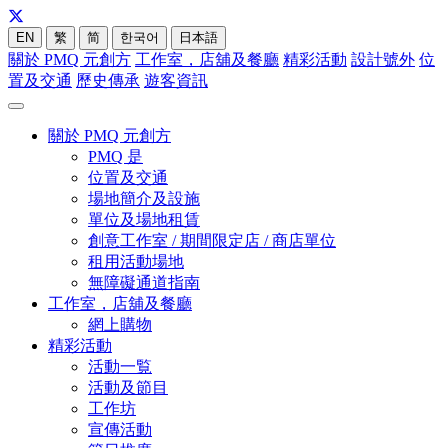
EN
繁
简
한국어
日本語
關於 PMQ 元創方
工作室，店舖及餐廳
精彩活動
設計號外
位
置及交通
歷史傳承
遊客資訊
關於 PMQ 元創方
PMQ 是
位置及交通
場地簡介及設施
單位及場地租賃
創意工作室 / 期間限定店 / 商店單位
租用活動場地
無障礙通道指南
工作室，店舖及餐廳
網上購物
精彩活動
活動一覧
活動及節目
工作坊
宣傳活動