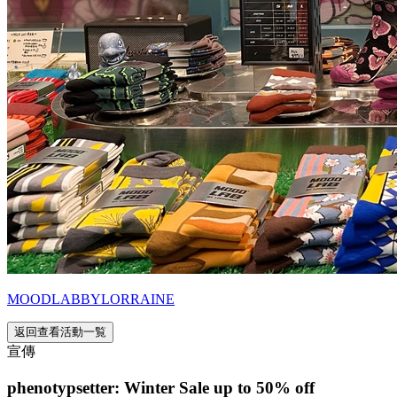
MOODLABBYLORRAINE
返回查看活動一覧
宣傳
phenotypsetter: Winter Sale up to 50% off