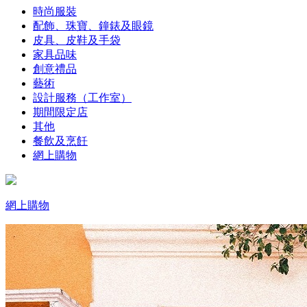
時尚服裝
配飾、珠寶、鐘錶及眼鏡
皮具、皮鞋及手袋
家具品味
創意禮品
藝術
設計服務（工作室）
期間限定店
其他
餐飲及烹飪
網上購物
網上購物