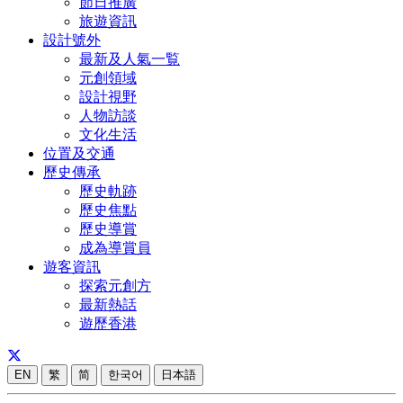
節日推廣
旅遊資訊
設計號外
最新及人氣一覧
元創領域
設計視野
人物訪談
文化生活
位置及交通
歷史傳承
歷史軌跡
歷史焦點
歷史導賞
成為導賞員
遊客資訊
探索元創方
最新熱話
遊歷香港
EN
繁
简
한국어
日本語