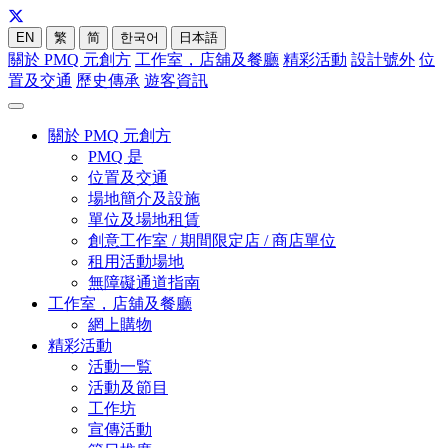
EN
繁
简
한국어
日本語
關於 PMQ 元創方
工作室，店舖及餐廳
精彩活動
設計號外
位
置及交通
歷史傳承
遊客資訊
關於 PMQ 元創方
PMQ 是
位置及交通
場地簡介及設施
單位及場地租賃
創意工作室 / 期間限定店 / 商店單位
租用活動場地
無障礙通道指南
工作室，店舖及餐廳
網上購物
精彩活動
活動一覧
活動及節目
工作坊
宣傳活動