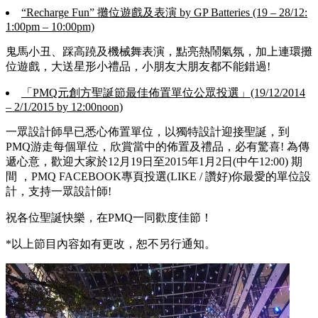
“Recharge Fun” 攤位遊戲及表演 by GP Batteries (19 – 28/12:
1:00pm – 10:00pm)
鬼馬小丑、踩高蹺及機械舞表演，點亮熱鬧氣氛，加上連環攤
位遊戲，大送星形小禮品，小朋友大朋友都不能錯過!
「PMQ元創方聖誕節最佳佈置單位公眾投選」(19/12/2014
– 2/1/2015 by 12:00noon)
一眾設計師早已悉心佈置單位，以獨特設計迎接聖誕，到
PMQ游走每個單位，欣賞當中的佈置及禮品，必有驚喜! 為傳
遞心意，歡迎大家於12月19日至2015年1月2日(中午12:00) 期
間 ，PMQ FACEBOOK專頁投選(LIKE / 讚好)你最愛的單位設
計，支持一眾設計師!
祝各位聖誕快樂，在PMQ一同歡度佳節！
*以上節目內容如有更改，恕不另行通知。