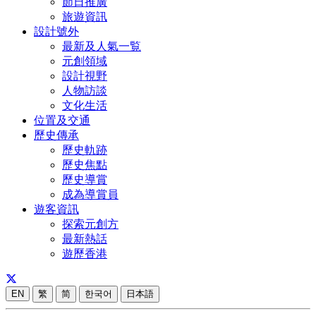
節日推廣
旅遊資訊
設計號外
最新及人氣一覧
元創領域
設計視野
人物訪談
文化生活
位置及交通
歷史傳承
歷史軌跡
歷史焦點
歷史導賞
成為導賞員
遊客資訊
探索元創方
最新熱話
遊歷香港
EN
繁
简
한국어
日本語