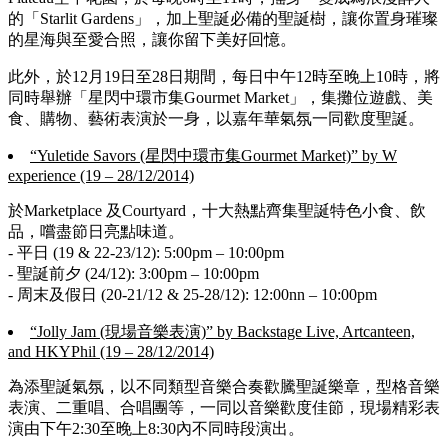
的「Starlit Gardens」，加上聖誕必備的聖誕樹，讓你置身璀璨
的星海與至愛合照，讓你留下美好回憶。
此外，於12月19日至28日期間，每日中午12時至晚上10時，將
同時舉辦「星閃中環市集Gourmet Market」，集攤位遊戲、美
食、購物、藝術表演於一身，以嘉年華氣氛一同歡度聖誕。
“Yuletide Savors (星閃中環市集Gourmet Market)” by W
experience (19 – 28/12/2014)
於Marketplace 及Courtyard，十大熱點齊集聖誕特色小食、飲
品，嚐盡節日亮點味道。
- 平日 (19 & 22-23/12): 5:00pm – 10:00pm
- 聖誕前夕 (24/12): 3:00pm – 10:00pm
- 周末及假日 (20-21/12 & 25-28/12): 12:00nn – 10:00pm
“Jolly Jam (現場音樂表演)” by Backstage Live, Artcanteen,
and HKYPhil (19 – 28/12/2014)
為添聖誕氣氛，以不同類型音樂合奏歡騰聖誕樂章，型格音樂
表演、二重唱、合唱團等，一同以音樂歡度佳節，現場精彩表
演由下午2:30至晚上8:30內不同時段演出。