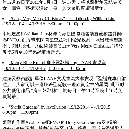
年12月19日至2015年1月4日一連17天，將以藝術創意結集美
食、購物、藝術表演於一身，與大眾歡度聖誕新年。
“Starry Very Merry Christmas” installation by William Lim
(19/12/2014 – 4/1/2015 | 6:00pm – 10:00pm)
本地建築師William Lim林偉而亦是國際知名裝置藝術設計師，
為PMQ元創方帶來閃閃星空並巧用燈光反射，照出璀璨聖誕
樹，閃動眼球。此藝術裝置’Starry Very Merry Christmas’ 將於
每晚6時至10時亮起璀璨燈光。
“Merry Bike Round 鹿車氹氹轉” by LAAB 實現室
(19/12/2014 – 4/1/2015 | 11:00am – 10:00pm)
建築及藝術設計單位LAAB實現室為大家實現「聖誕鹿車自駕
遊」，大家可以一邊聽著聖誕歌一邊欣賞空中的星閃! 此互動
公共藝術作品 “鹿車氹氹轉”，於每日上午11時至晚上10時免
費開放。
“Starlit Gardens” by Avollusion (19/12/2014 – 4/1/2015 |
6:00pm – 11:00pm)
燈藝創作室Avollusion把PMQ 的Hollywood Garden及4樓的
Plateau空中花園，於每晚6時至11時，搖身一變成為浪漫醉人