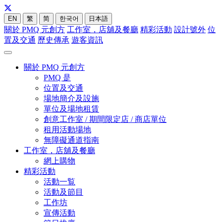
EN
繁
简
한국어
日本語
關於 PMQ 元創方
工作室，店舖及餐廳
精彩活動
設計號外
位
置及交通
歷史傳承
遊客資訊
關於 PMQ 元創方
PMQ 是
位置及交通
場地簡介及設施
單位及場地租賃
創意工作室 / 期間限定店 / 商店單位
租用活動場地
無障礙通道指南
工作室，店舖及餐廳
網上購物
精彩活動
活動一覧
活動及節目
工作坊
宣傳活動