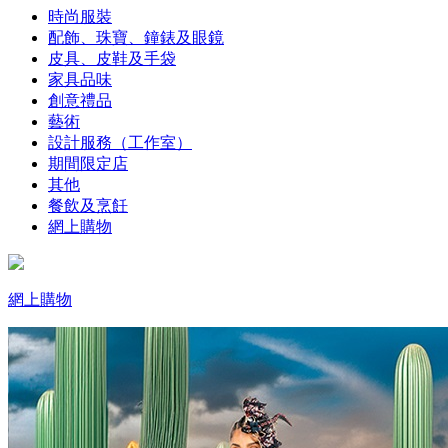
時尚服裝
配飾、珠寶、鐘錶及眼鏡
皮具、皮鞋及手袋
家具品味
創意禮品
藝術
設計服務（工作室）
期間限定店
其他
餐飲及烹飪
網上購物
網上購物