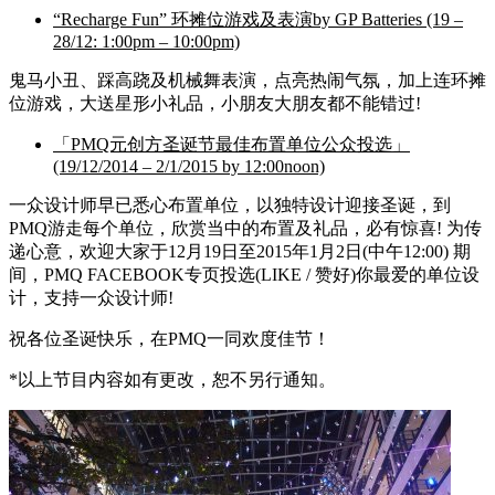
“Recharge Fun” 环摊位游戏及表演by GP Batteries (19 –
28/12: 1:00pm – 10:00pm)
鬼马小丑、踩高跷及机械舞表演，点亮热闹气氛，加上连环摊
位游戏，大送星形小礼品，小朋友大朋友都不能错过!
「PMQ元创方圣诞节最佳布置单位公众投选」
(19/12/2014 – 2/1/2015 by 12:00noon)
一众设计师早已悉心布置单位，以独特设计迎接圣诞，到
PMQ游走每个单位，欣赏当中的布置及礼品，必有惊喜! 为传
递心意，欢迎大家于12月19日至2015年1月2日(中午12:00) 期
间，PMQ FACEBOOK专页投选(LIKE / 赞好)你最爱的单位设
计，支持一众设计师!
祝各位圣诞快乐，在PMQ一同欢度佳节！
*以上节目内容如有更改，恕不另行通知。