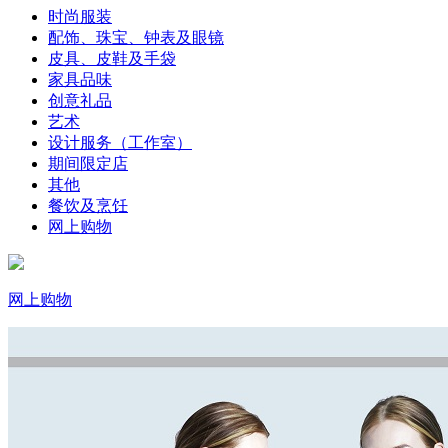
时尚服装
配饰、珠宝、钟表及眼镜
皮具、皮鞋及手袋
家具品味
创意礼品
艺术
设计服务（工作室）
期间限定店
其他
餐饮及烹饪
网上购物
网上购物