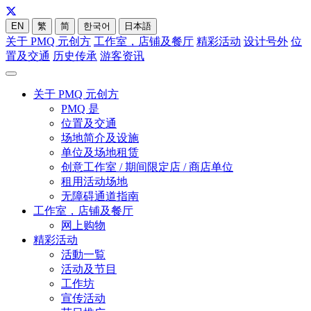
EN
繁
简
한국어
日本語
关于 PMQ 元创方
工作室，店铺及餐厅
精彩活动
设计号外
位
置及交通
历史传承
游客资讯
关于 PMQ 元创方
PMQ 是
位置及交通
场地简介及设施
单位及场地租赁
创意工作室 / 期间限定店 / 商店单位
租用活动场地
无障碍通道指南
工作室，店铺及餐厅
网上购物
精彩活动
活動一覧
活动及节目
工作坊
宣传活动