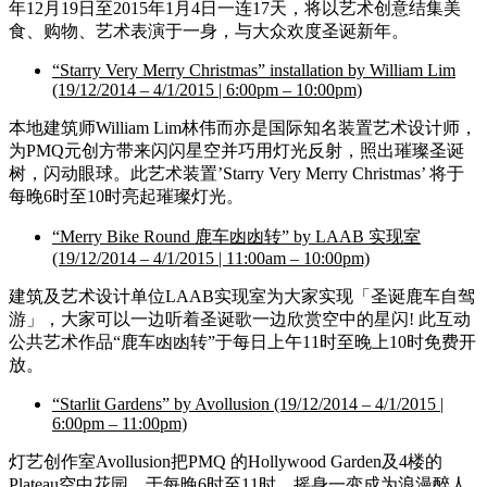
年12月19日至2015年1月4日一连17天，将以艺术创意结集美
食、购物、艺术表演于一身，与大众欢度圣诞新年。
“Starry Very Merry Christmas” installation by William Lim
(19/12/2014 – 4/1/2015 | 6:00pm – 10:00pm)
本地建筑师William Lim林伟而亦是国际知名装置艺术设计师，
为PMQ元创方带来闪闪星空并巧用灯光反射，照出璀璨圣诞
树，闪动眼球。此艺术装置’Starry Very Merry Christmas’ 将于
每晚6时至10时亮起璀璨灯光。
“Merry Bike Round 鹿车凼凼转” by LAAB 实现室
(19/12/2014 – 4/1/2015 | 11:00am – 10:00pm)
建筑及艺术设计单位LAAB实现室为大家实现「圣诞鹿车自驾
游」，大家可以一边听着圣诞歌一边欣赏空中的星闪! 此互动
公共艺术作品“鹿车凼凼转”于每日上午11时至晚上10时免费开
放。
“Starlit Gardens” by Avollusion (19/12/2014 – 4/1/2015 |
6:00pm – 11:00pm)
灯艺创作室Avollusion把PMQ 的Hollywood Garden及4楼的
Plateau空中花园，于每晚6时至11时，摇身一变成为浪漫醉人