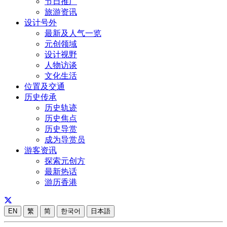
节日推广
旅游资讯
设计号外
最新及人气一览
元创领域
设计视野
人物访谈
文化生活
位置及交通
历史传承
历史轨迹
历史焦点
历史导赏
成为导赏员
游客资讯
探索元创方
最新热话
游历香港
EN
繁
简
한국어
日本語