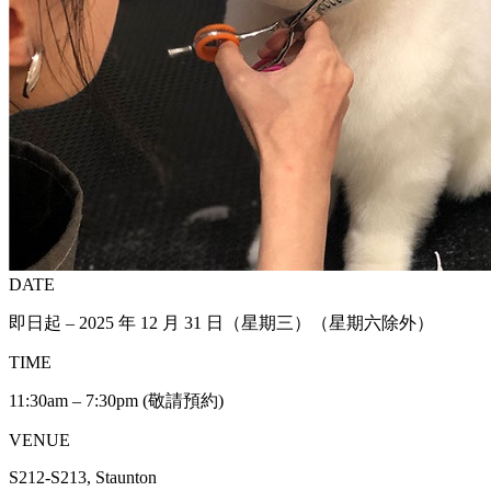
DATE
即日起 – 2025 年 12 月 31 日（星期三）（星期六除外）
TIME
11:30am – 7:30pm (敬請預約)
VENUE
S212-S213, Staunton