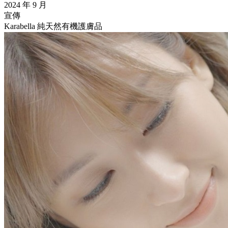
2024 年 9 月
宣傳
Karabella 純天然有機護膚品