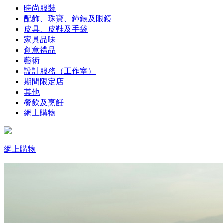
時尚服裝
配飾、珠寶、鐘錶及眼鏡
皮具、皮鞋及手袋
家具品味
創意禮品
藝術
設計服務（工作室）
期間限定店
其他
餐飲及烹飪
網上購物
網上購物