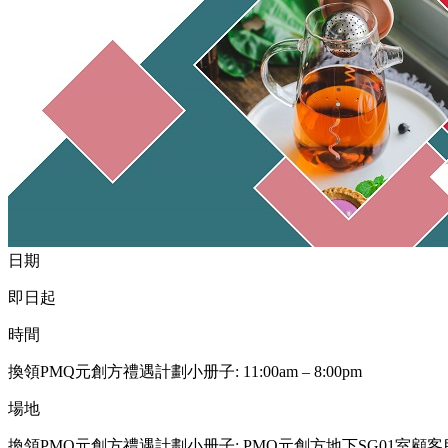
日期
即日起
時間
換領PMQ元創方禮遇計劃小册子: 11:00am – 8:00pm
場地
換領PMQ元創方禮遇計劃小册子: PMQ元創方地下SG01室顧