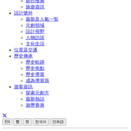
節日推廣
旅遊資訊
設計號外
最新及人氣一覧
元創領域
設計視野
人物訪談
文化生活
位置及交通
歷史傳承
歷史軌跡
歷史焦點
歷史導賞
成為導賞員
遊客資訊
探索元創方
最新熱話
遊歷香港
EN
繁
简
한국어
日本語