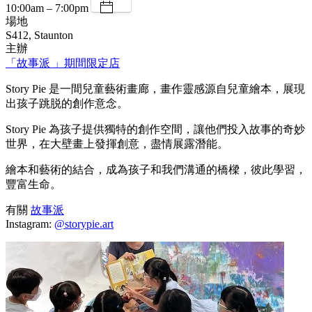
10:00am – 7:00pm
場地
S412, Staunton
主辦
「故事派 」期間限定店
Story Pie 是一間兒童藝術畫廊，畫作靈感源自兒童繪本，展現
出孩子跳脱的創作意念。
Story Pie 為孩子提供獨特的創作空間，讓他們投入故事的奇妙
世界，在大壁畫上發揮創意，盡情展露潛能。
繪本和藝術的結合，成為孩子和我們溝通的橋樑，彼此學習，
豐富生命。
有關
故事派
Instagram:
@storypie.art