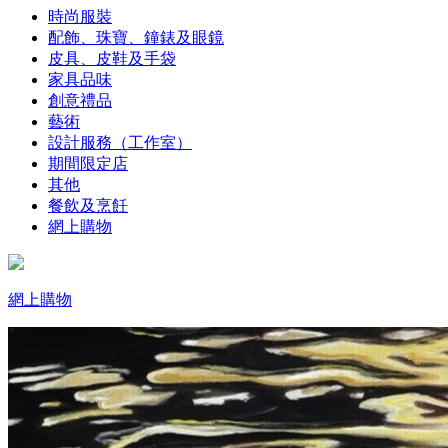
時尚服裝
配飾、珠寶、鐘錶及眼鏡
皮具、皮鞋及手袋
家具品味
創意禮品
藝術
設計服務（工作室）
期間限定店
其他
餐飲及烹飪
網上購物
網上購物