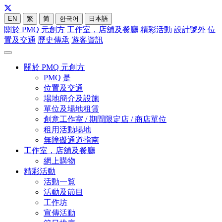
EN
繁
简
한국어
日本語
關於 PMQ 元創方
工作室，店舖及餐廳
精彩活動
設計號外
位
置及交通
歷史傳承
遊客資訊
關於 PMQ 元創方
PMQ 是
位置及交通
場地簡介及設施
單位及場地租賃
創意工作室 / 期間限定店 / 商店單位
租用活動場地
無障礙通道指南
工作室，店舖及餐廳
網上購物
精彩活動
活動一覧
活動及節目
工作坊
宣傳活動