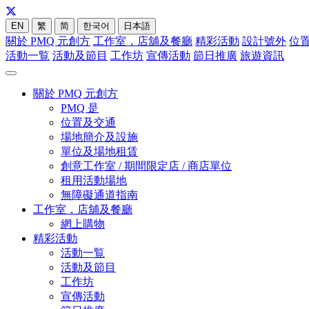
EN
繁
简
한국어
日本語
關於 PMQ 元創方
工作室，店舖及餐廳
精彩活動
設計號外
位
活動一覧
活動及節目
工作坊
宣傳活動
節日推廣
旅遊資訊
關於 PMQ 元創方
PMQ 是
位置及交通
場地簡介及設施
單位及場地租賃
創意工作室 / 期間限定店 / 商店單位
租用活動場地
無障礙通道指南
工作室，店舖及餐廳
網上購物
精彩活動
活動一覧
活動及節目
工作坊
宣傳活動