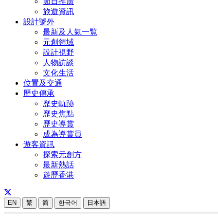
節日推廣
旅遊資訊
設計號外
最新及人氣一覧
元創領域
設計視野
人物訪談
文化生活
位置及交通
歷史傳承
歷史軌跡
歷史焦點
歷史導賞
成為導賞員
遊客資訊
探索元創方
最新熱話
遊歷香港
EN
繁
简
한국어
日本語