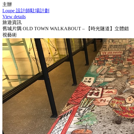
主辦
Loupe 設計師駐場計劃
View details
旅遊資訊
舊城片隅 OLD TOWN WALKABOUT – 【時光隧道】立體錯
視藝術