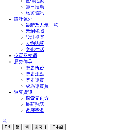
宣傳活動
節日推廣
旅遊資訊
設計號外
最新及人氣一覧
元創領域
設計視野
人物訪談
文化生活
位置及交通
歷史傳承
歷史軌跡
歷史焦點
歷史導賞
成為導賞員
遊客資訊
探索元創方
最新熱話
遊歷香港
EN
繁
简
한국어
日本語