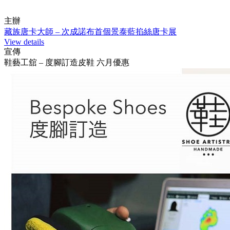
主辦
藏族唐卡大師 – 次成諾布首個景泰藍掐絲唐卡展
View details
宣傳
鞋藝工舘 – 度腳訂造皮鞋 六月優惠