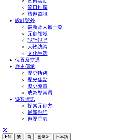
宣傳活動
節日推廣
旅遊資訊
設計號外
最新及人氣一覧
元創領域
設計視野
人物訪談
文化生活
位置及交通
歷史傳承
歷史軌跡
歷史焦點
歷史導賞
成為導賞員
遊客資訊
探索元創方
最新熱話
遊歷香港
EN
繁
简
한국어
日本語