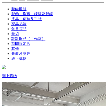
時尚服裝
配飾、珠寶、鐘錶及眼鏡
皮具、皮鞋及手袋
家具品味
創意禮品
藝術
設計服務（工作室）
期間限定店
其他
餐飲及烹飪
網上購物
網上購物