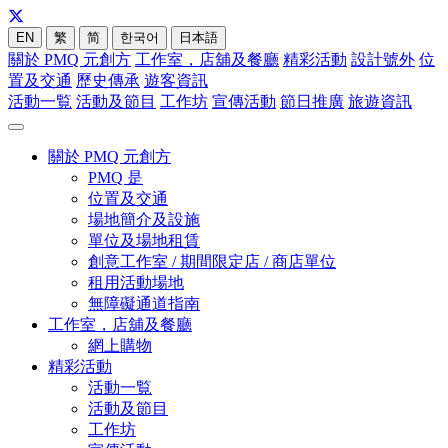
EN
繁
简
한국어
日本語
關於 PMQ 元創方
工作室，店舖及餐廳
精彩活動
設計號外
位
置及交通
歷史傳承
遊客資訊
活動一覧
活動及節目
工作坊
宣傳活動
節日推廣
旅遊資訊
關於 PMQ 元創方
PMQ 是
位置及交通
場地簡介及設施
單位及場地租賃
創意工作室 / 期間限定店 / 商店單位
租用活動場地
無障礙通道指南
工作室，店舖及餐廳
網上購物
精彩活動
活動一覧
活動及節目
工作坊