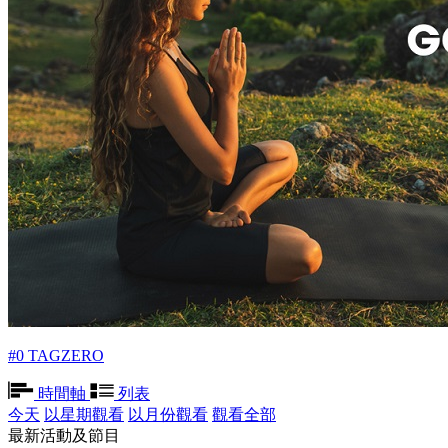
#0 TAGZERO
時間軸
列表
今天
以星期觀看
以月份觀看
觀看全部
最新活動及節目