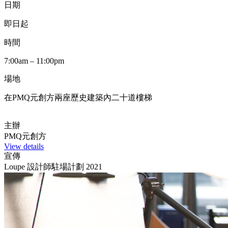
日期
即日起
時間
7:00am – 11:00pm
場地
在PMQ元創方兩座歷史建築內二十道樓梯
主辦
PMQ元創方
View details
宣傳
Loupe 設計師駐場計劃 2021