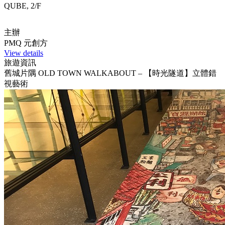
QUBE, 2/F
主辦
PMQ 元創方
View details
旅遊資訊
舊城片隅 OLD TOWN WALKABOUT – 【時光隧道】立體錯
視藝術