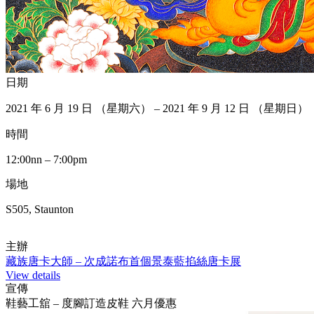
日期
2021 年 6 月 19 日 （星期六） – 2021 年 9 月 12 日 （星期日）
時間
12:00nn – 7:00pm
場地
S505, Staunton
主辦
藏族唐卡大師 – 次成諾布首個景泰藍掐絲唐卡展
View details
宣傳
鞋藝工舘 – 度腳訂造皮鞋 六月優惠