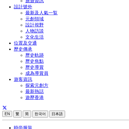
旅遊資訊
設計號外
最新及人氣一覧
元創領域
設計視野
人物訪談
文化生活
位置及交通
歷史傳承
歷史軌跡
歷史焦點
歷史導賞
成為導賞員
遊客資訊
探索元創方
最新熱話
遊歷香港
EN
繁
简
한국어
日本語
時尚服裝