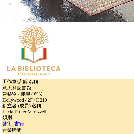
工作室/店舖 名稱
意大利圖書館
建築物 / 樓層 / 單位
Hollywood / 2F / H210
創立者 (成員) 名稱
Lucia Esther Maruzzelli
類別
藝術
,
書籍
營業時間