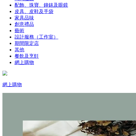
配飾、珠寶、鐘錶及眼鏡
皮具、皮鞋及手袋
家具品味
創意禮品
藝術
設計服務（工作室）
期間限定店
其他
餐飲及烹飪
網上購物
網上購物