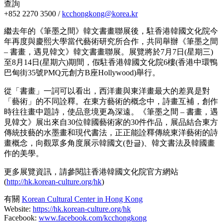
查詢
+852 2270 3500 /
kcchongkong@korea.kr
繼去年的《筆墨之間》韓文書畫聯展後，駐香港韓國文化院今
年再度與慶熙大學當代藝術研究所合作，共同舉辦《筆墨之間
– 書畫，遇見韓文》韓文書畫聯展。展覽將於7月7日(星期三)
至8月14日(星期六)期間，假駐香港韓國文化院6樓(香港中環鴨
巴甸街35號PMQ元創方B座Hollywood)舉行。
從「書畫」一詞可以看出，西洋畫與東洋畫最大的差異是對
「藝術」的不同詮釋。在東方藝術的概念中，詩畫互補，創作
時往往畫中題詩，使品意境更為深遠。《筆墨之間 – 書畫，遇
見韓文》展出來自30位韓國藝術家的30件作品，展品結合東方
傳統技藝的水墨畫和現代書法，正正能詮釋傳統東洋藝術的詩
畫概念，向觀眾多角度展示韓國文(한글)、韓文書法及韓國畫
作的美學。
更多展覽資訊，請參閱註香港韓國文化院官方網站
(
http://hk.korean-culture.org/hk
)
有關
Korean Cultural Center in Hong Kong
Website:
https://hk.korean-culture.org/hk
Facebook:
www.facebook.com/kcchongkong