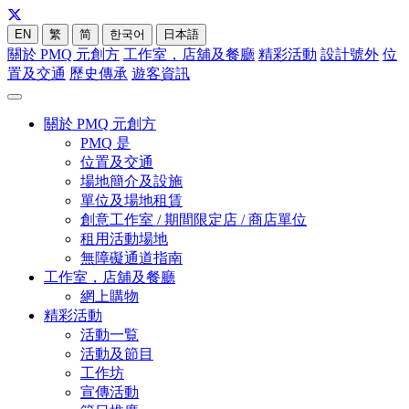
EN
繁
简
한국어
日本語
關於 PMQ 元創方
工作室，店舖及餐廳
精彩活動
設計號外
位
置及交通
歷史傳承
遊客資訊
關於 PMQ 元創方
PMQ 是
位置及交通
場地簡介及設施
單位及場地租賃
創意工作室 / 期間限定店 / 商店單位
租用活動場地
無障礙通道指南
工作室，店舖及餐廳
網上購物
精彩活動
活動一覧
活動及節目
工作坊
宣傳活動