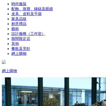
時尚服裝
配飾、珠寶、鐘錶及眼鏡
皮具、皮鞋及手袋
家具品味
創意禮品
藝術
設計服務（工作室）
期間限定店
其他
餐飲及烹飪
網上購物
網上購物