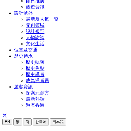
節日推廣
旅遊資訊
設計號外
最新及人氣一覧
元創領域
設計視野
人物訪談
文化生活
位置及交通
歷史傳承
歷史軌跡
歷史焦點
歷史導賞
成為導賞員
遊客資訊
探索元創方
最新熱話
遊歷香港
EN
繁
简
한국어
日本語