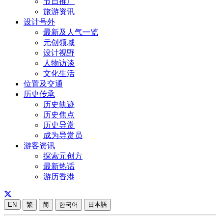
节日推广
旅游资讯
设计号外
最新及人气一览
元创领域
设计视野
人物访谈
文化生活
位置及交通
历史传承
历史轨迹
历史焦点
历史导赏
成为导赏员
游客资讯
探索元创方
最新热话
游历香港
EN
繁
简
한국어
日本語