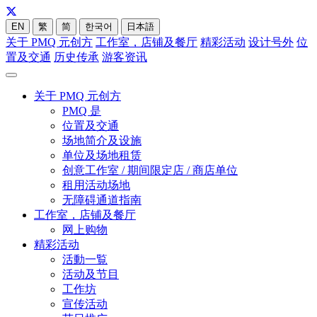
EN
繁
简
한국어
日本語
关于 PMQ 元创方
工作室，店铺及餐厅
精彩活动
设计号外
位
置及交通
历史传承
游客资讯
关于 PMQ 元创方
PMQ 是
位置及交通
场地简介及设施
单位及场地租赁
创意工作室 / 期间限定店 / 商店单位
租用活动场地
无障碍通道指南
工作室，店铺及餐厅
网上购物
精彩活动
活動一覧
活动及节目
工作坊
宣传活动