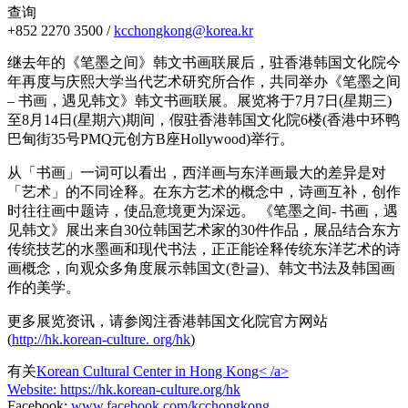
查询
+852 2270 3500 /
kcchongkong@korea.kr
继去年的《笔墨之间》韩文书画联展后，驻香港韩国文化院今
年再度与庆熙大学当代艺术研究所合作，共同举办《笔墨之间
– 书画，遇见韩文》韩文书画联展。展览将于7月7日(星期三)
至8月14日(星期六)期间，假驻香港韩国文化院6楼(香港中环鸭
巴甸街35号PMQ元创方B座Hollywood)举行。
从「书画」一词可以看出，西洋画与东洋画最大的差异是对
「艺术」的不同诠释。在东方艺术的概念中，诗画互补，创作
时往往画中题诗，使品意境更为深远。 《笔墨之间- 书画，遇
见韩文》展出来自30位韩国艺术​​家的30件作品，展品结合东方
传统技艺的水墨画和现代书法，正正能诠释传统东洋艺术的诗
画概念，向观众多角度展示韩国文(한글)、韩文书法及韩国画
作的美学。
更多展览资讯，请参阅注香港韩国文化院官方网站
(
http://hk.korean-culture. org/hk
)
有关
Korean Cultural Center in Hong Kong< /a>
Website:
https://hk.korean-culture.org/hk
Facebook:
www.facebook.com/kcchongkong