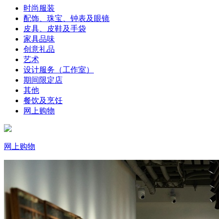
时尚服装
配饰、珠宝、钟表及眼镜
皮具、皮鞋及手袋
家具品味
创意礼品
艺术
设计服务（工作室）
期间限定店
其他
餐饮及烹饪
网上购物
网上购物