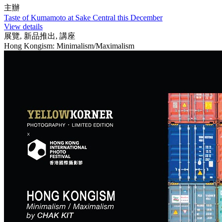
主辦
Taste of Kumamoto at Sake Central this December
View details
展覽, 新品推出, 講座
Hong Kongism: Minimalism/Maximalism