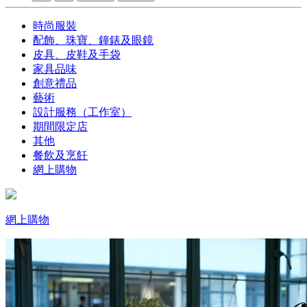
時尚服裝
配飾、珠寶、鐘錶及眼鏡
皮具、皮鞋及手袋
家具品味
創意禮品
藝術
設計服務（工作室）
期間限定店
其他
餐飲及烹飪
網上購物
網上購物