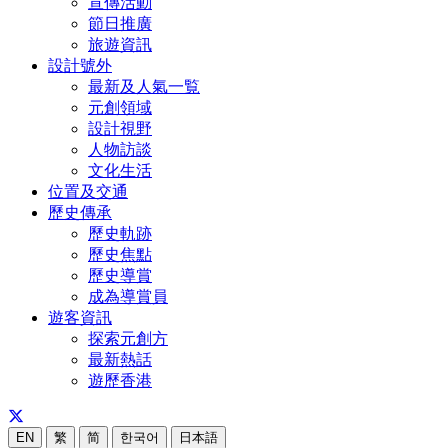
宣傳活動
節日推廣
旅遊資訊
設計號外
最新及人氣一覧
元創領域
設計視野
人物訪談
文化生活
位置及交通
歷史傳承
歷史軌跡
歷史焦點
歷史導賞
成為導賞員
遊客資訊
探索元創方
最新熱話
遊歷香港
EN
繁
简
한국어
日本語