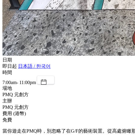
日期
即日起
日本語 / 한국어
時間
7:00am- 11:00pm
場地
PMQ 元創方
主辦
PMQ 元創方
費用 (港幣)
免費
當你遊走在PMQ時，別忽略了在G/F的藝術裝置。從高處俯