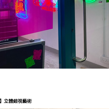
隧道】立體錯視藝術