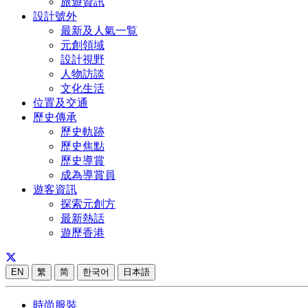
旅遊資訊
設計號外
最新及人氣一覧
元創領域
設計視野
人物訪談
文化生活
位置及交通
歷史傳承
歷史軌跡
歷史焦點
歷史導賞
成為導賞員
遊客資訊
探索元創方
最新熱話
遊歷香港
EN
繁
简
한국어
日本語
時尚服裝