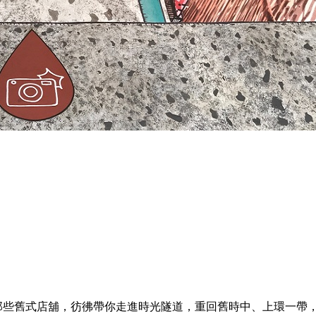
瞰那些舊式店舖，彷彿帶你走進時光隧道，重回舊時中、上環一帶