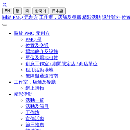
EN
繁
简
한국어
日本語
關於 PMQ 元創方
工作室，店舖及餐廳
精彩活動
設計號外
位
關於 PMQ 元創方
PMQ 是
位置及交通
場地簡介及設施
單位及場地租賃
創意工作室 / 期間限定店 / 商店單位
租用活動場地
無障礙通道指南
工作室，店舖及餐廳
網上購物
精彩活動
活動一覧
活動及節目
工作坊
宣傳活動
節日推廣