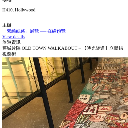
H410, Hollywood
主辦
「縈繞絲路」展覽 ── 在線預覽
View details
旅遊資訊
舊城片隅 OLD TOWN WALKABOUT – 【時光隧道】立體錯
視藝術