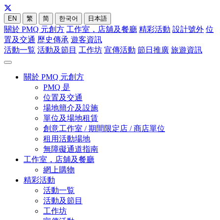
EN
繁
简
한국어
日本語
關於 PMQ 元創方
工作室，店舖及餐廳
精彩活動
設計號外
位
置及交通
歷史傳承
遊客資訊
活動一覧
活動及節目
工作坊
宣傳活動
節日推廣
旅遊資訊
關於 PMQ 元創方
PMQ 是
位置及交通
場地簡介及設施
單位及場地租賃
創意工作室 / 期間限定店 / 商店單位
租用活動場地
無障礙通道指南
工作室，店舖及餐廳
網上購物
精彩活動
活動一覧
活動及節目
工作坊