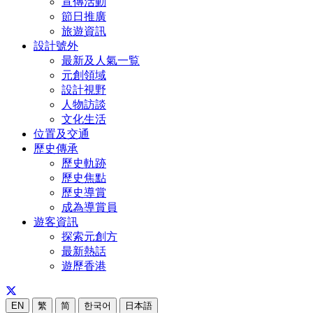
宣傳活動
節日推廣
旅遊資訊
設計號外
最新及人氣一覧
元創領域
設計視野
人物訪談
文化生活
位置及交通
歷史傳承
歷史軌跡
歷史焦點
歷史導賞
成為導賞員
遊客資訊
探索元創方
最新熱話
遊歷香港
EN
繁
简
한국어
日本語