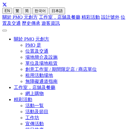
EN
繁
简
한국어
日本語
關於 PMQ 元創方
工作室，店舖及餐廳
精彩活動
設計號外
位
置及交通
歷史傳承
遊客資訊
關於 PMQ 元創方
PMQ 是
位置及交通
場地簡介及設施
單位及場地租賃
創意工作室 / 期間限定店 / 商店單位
租用活動場地
無障礙通道指南
工作室，店舖及餐廳
網上購物
精彩活動
活動一覧
活動及節目
工作坊
宣傳活動