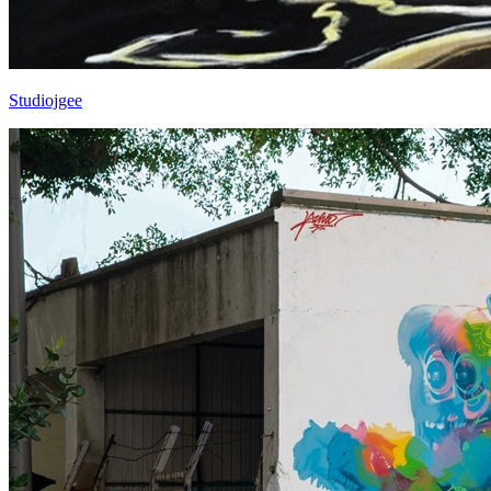
Studiojgee