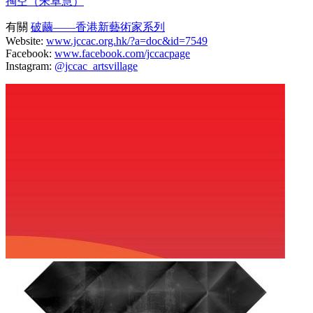
掏空（朱卓慧）
有關
破繭——香港新藝術家系列
Website:
www.jccac.org.hk/?a=doc&id=7549
Facebook:
www.facebook.com/jccacpage
Instagram:
@jccac_artsvillage