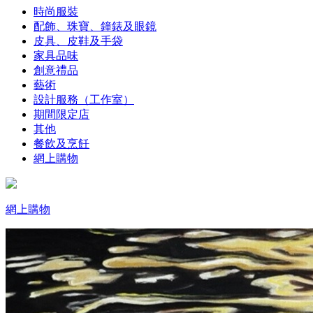
時尚服裝
配飾、珠寶、鐘錶及眼鏡
皮具、皮鞋及手袋
家具品味
創意禮品
藝術
設計服務（工作室）
期間限定店
其他
餐飲及烹飪
網上購物
網上購物