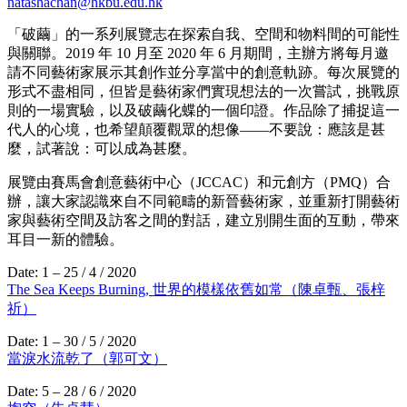
natashachan@hkbu.edu.hk
「破繭」的一系列展覽志在探索自我、空間和物料間的可能性
與關聯。2019 年 10 月至 2020 年 6 月期間，主辦方將每月邀
請不同藝術家展示其創作並分享當中的創意軌跡。每次展覽的
形式不盡相同，但皆是藝術家們實現想法的一次嘗試，挑戰原
則的一場實驗，以及破繭化蝶的一個印證。作品除了捕捉這一
代人的心境，也希望顛覆觀眾的想像——不要說：應該是甚
麼，試著說：可以成為甚麼。
展覽由賽馬會創意藝術中心（JCCAC）和元創方（PMQ）合
辦，讓大家認識來自不同範疇的新晉藝術家，並重新打開藝術
家與藝術空間及訪客之間的對話，建立別開生面的互動，帶來
耳目一新的體驗。
Date: 1 – 25 / 4 / 2020
The Sea Keeps Burning, 世界的模樣依舊如常（陳卓甄、張梓
祈）
Date: 1 – 30 / 5 / 2020
當淚水流乾了（郭可文）
Date: 5 – 28 / 6 / 2020