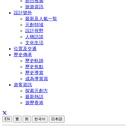
節日推廣
旅遊資訊
設計號外
最新及人氣一覧
元創領域
設計視野
人物訪談
文化生活
位置及交通
歷史傳承
歷史軌跡
歷史焦點
歷史導賞
成為導賞員
遊客資訊
探索元創方
最新熱話
遊歷香港
EN
繁
简
한국어
日本語