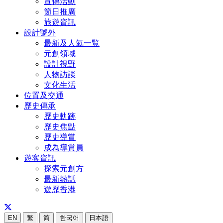
宣傳活動
節日推廣
旅遊資訊
設計號外
最新及人氣一覧
元創領域
設計視野
人物訪談
文化生活
位置及交通
歷史傳承
歷史軌跡
歷史焦點
歷史導賞
成為導賞員
遊客資訊
探索元創方
最新熱話
遊歷香港
EN
繁
简
한국어
日本語