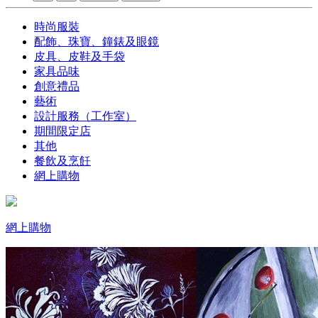
時尚服裝
配飾、珠寶、鐘錶及眼鏡
皮具、皮鞋及手袋
家具品味
創意禮品
藝術
設計服務（工作室）
期間限定店
其他
餐飲及烹飪
網上購物
網上購物