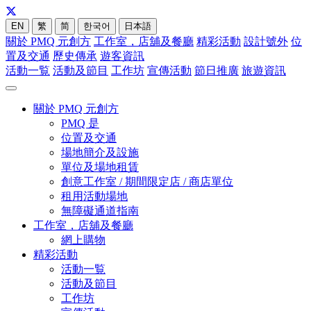
EN
繁
简
한국어
日本語
關於 PMQ 元創方
工作室，店舖及餐廳
精彩活動
設計號外
位
置及交通
歷史傳承
遊客資訊
活動一覧
活動及節目
工作坊
宣傳活動
節日推廣
旅遊資訊
關於 PMQ 元創方
PMQ 是
位置及交通
場地簡介及設施
單位及場地租賃
創意工作室 / 期間限定店 / 商店單位
租用活動場地
無障礙通道指南
工作室，店舖及餐廳
網上購物
精彩活動
活動一覧
活動及節目
工作坊