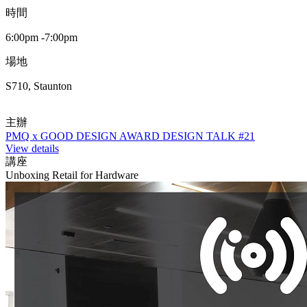
時間
6:00pm -7:00pm
場地
S710, Staunton
主辦
PMQ x GOOD DESIGN AWARD DESIGN TALK #21
View details
講座
Unboxing Retail for Hardware