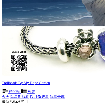
Trollbeads By My Hope Garden
時間軸
列表
今天
以星期觀看
以月份觀看
觀看全部
最新活動及節目