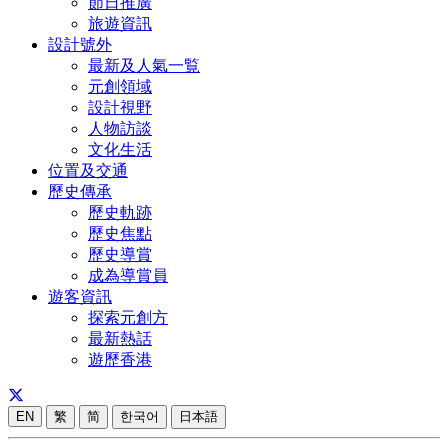
節日推廣
旅遊資訊
設計號外
最新及人氣一覧
元創領域
設計視野
人物訪談
文化生活
位置及交通
歷史傳承
歷史軌跡
歷史焦點
歷史導賞
成為導賞員
遊客資訊
探索元創方
最新熱話
遊歷香港
EN
繁
简
한국어
日本語