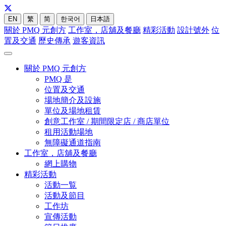
EN
繁
简
한국어
日本語
關於 PMQ 元創方
工作室，店舖及餐廳
精彩活動
設計號外
位
置及交通
歷史傳承
遊客資訊
關於 PMQ 元創方
PMQ 是
位置及交通
場地簡介及設施
單位及場地租賃
創意工作室 / 期間限定店 / 商店單位
租用活動場地
無障礙通道指南
工作室，店舖及餐廳
網上購物
精彩活動
活動一覧
活動及節目
工作坊
宣傳活動