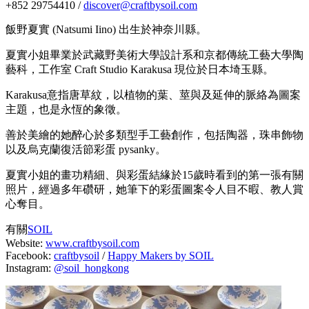
+852 29754410 /
discover@craftbysoil.com
飯野夏實 (Natsumi Iino) 出生於神奈川縣。
夏實小姐畢業於武藏野美術大學設計系和京都傳統工藝大學陶
藝科，工作室 Craft Studio Karakusa 現位於日本埼玉縣。
Karakusa意指唐草紋，以植物的葉、莖與及延伸的脈絡為圖案
主題，也是永恆的象徵。
善於美繪的她醉心於多類型手工藝創作，包括陶器，珠串飾物
以及烏克蘭復活節彩蛋 pysanky。
夏實小姐的畫功精細、與彩蛋結緣於15歲時看到的第一張有關
照片，經過多年礸研，她筆下的彩蛋圖案令人目不暇、教人賞
心奪目。
有關
SOIL
Website:
www.craftbysoil.com
Facebook:
craftbysoil
/
Happy Makers by SOIL
Instagram:
@soil_hongkong