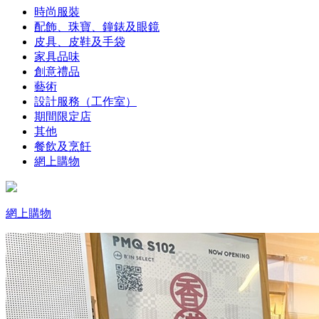
時尚服裝
配飾、珠寶、鐘錶及眼鏡
皮具、皮鞋及手袋
家具品味
創意禮品
藝術
設計服務（工作室）
期間限定店
其他
餐飲及烹飪
網上購物
網上購物