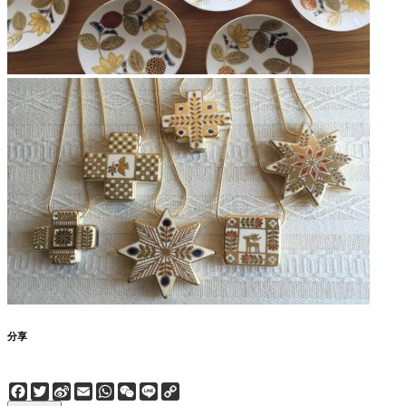
分享
Facebook
Twitter
Sina
Email
WhatsApp
WeChat
Line
Copy
Weibo
Link