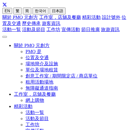
EN
繁
简
한국어
日本語
關於 PMQ 元創方
工作室，店舖及餐廳
精彩活動
設計號外
位
置及交通
歷史傳承
遊客資訊
活動一覧
活動及節目
工作坊
宣傳活動
節日推廣
旅遊資訊
關於 PMQ 元創方
PMQ 是
位置及交通
場地簡介及設施
單位及場地租賃
創意工作室 / 期間限定店 / 商店單位
租用活動場地
無障礙通道指南
工作室，店舖及餐廳
網上購物
精彩活動
活動一覧
活動及節目
工作坊