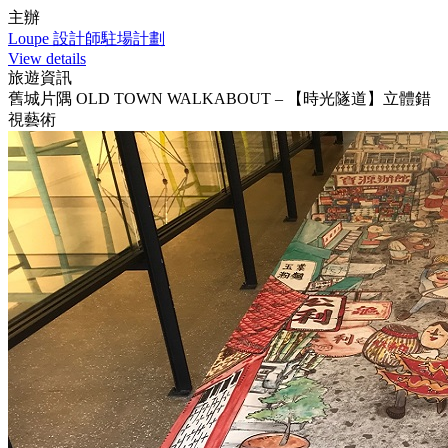
主辦
Loupe 設計師駐場計劃
View details
旅遊資訊
舊城片隅 OLD TOWN WALKABOUT – 【時光隧道】立體錯
視藝術