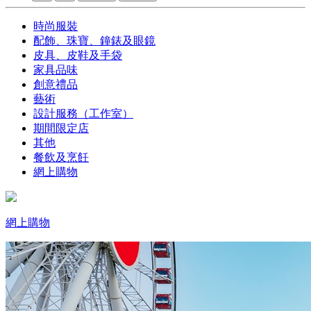
時尚服裝
配飾、珠寶、鐘錶及眼鏡
皮具、皮鞋及手袋
家具品味
創意禮品
藝術
設計服務（工作室）
期間限定店
其他
餐飲及烹飪
網上購物
網上購物