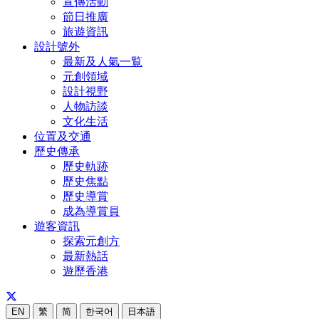
宣傳活動
節日推廣
旅遊資訊
設計號外
最新及人氣一覧
元創領域
設計視野
人物訪談
文化生活
位置及交通
歷史傳承
歷史軌跡
歷史焦點
歷史導賞
成為導賞員
遊客資訊
探索元創方
最新熱話
遊歷香港
EN
繁
简
한국어
日本語