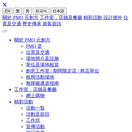
EN
繁
简
한국어
日本語
關於 PMQ 元創方
工作室，店舖及餐廳
精彩活動
設計號外
位
置及交通
歷史傳承
遊客資訊
關於 PMQ 元創方
PMQ 是
位置及交通
場地簡介及設施
單位及場地租賃
創意工作室 / 期間限定店 / 商店單位
租用活動場地
無障礙通道指南
工作室，店舖及餐廳
網上購物
精彩活動
活動一覧
活動及節目
工作坊
宣傳活動