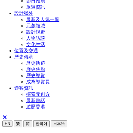
節日推廣
旅遊資訊
設計號外
最新及人氣一覧
元創領域
設計視野
人物訪談
文化生活
位置及交通
歷史傳承
歷史軌跡
歷史焦點
歷史導賞
成為導賞員
遊客資訊
探索元創方
最新熱話
遊歷香港
EN
繁
简
한국어
日本語