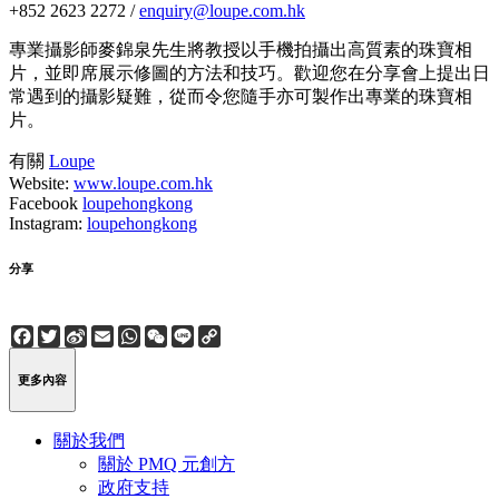
+852 2623 2272 /
enquiry@loupe.com.hk
專業攝影師麥錦泉先生將教授以手機拍攝出高質素的珠寶相
片，並即席展示修圖的方法和技巧。歡迎您在分享會上提出日
常遇到的攝影疑難，從而令您隨手亦可製作出專業的珠寶相
片。
有關
Loupe
Website:
www.loupe.com.hk
Facebook
loupehongkong
Instagram:
loupehongkong
分享
Facebook
Twitter
Sina
Email
WhatsApp
WeChat
Line
Copy
Weibo
Link
更多內容
關於我們
關於 PMQ 元創方
政府支持