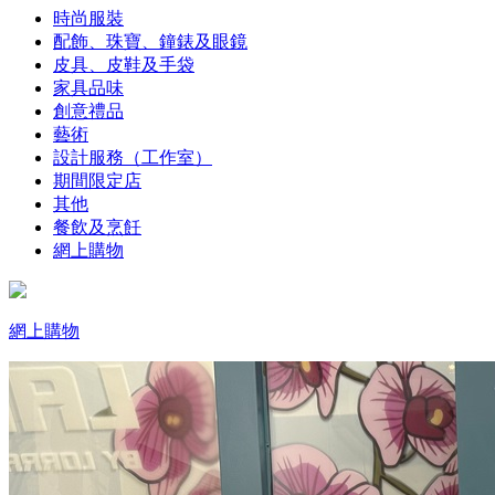
時尚服裝
配飾、珠寶、鐘錶及眼鏡
皮具、皮鞋及手袋
家具品味
創意禮品
藝術
設計服務（工作室）
期間限定店
其他
餐飲及烹飪
網上購物
網上購物