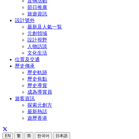
宣傳活動
節日推廣
旅遊資訊
設計號外
最新及人氣一覧
元創領域
設計視野
人物訪談
文化生活
位置及交通
歷史傳承
歷史軌跡
歷史焦點
歷史導賞
成為導賞員
遊客資訊
探索元創方
最新熱話
遊歷香港
EN
繁
简
한국어
日本語