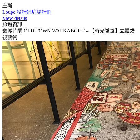
主辦
Loupe 設計師駐場計劃
View details
旅遊資訊
舊城片隅 OLD TOWN WALKABOUT – 【時光隧道】立體錯
視藝術