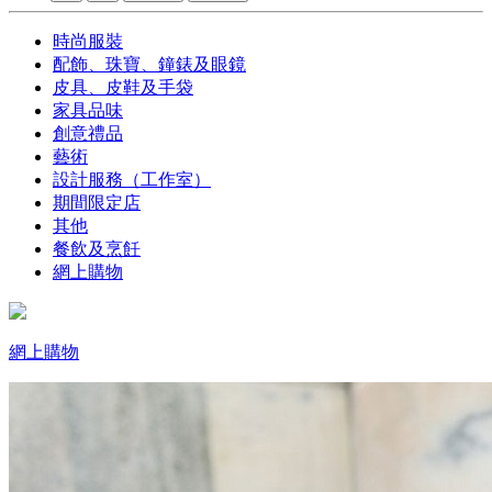
時尚服裝
配飾、珠寶、鐘錶及眼鏡
皮具、皮鞋及手袋
家具品味
創意禮品
藝術
設計服務（工作室）
期間限定店
其他
餐飲及烹飪
網上購物
網上購物