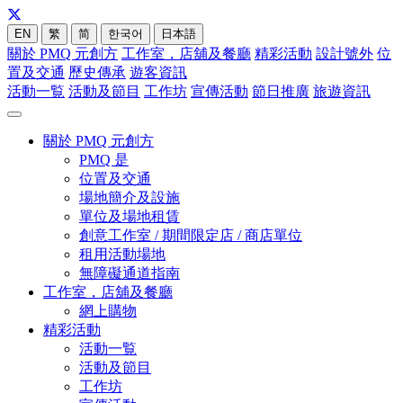
EN
繁
简
한국어
日本語
關於 PMQ 元創方
工作室，店舖及餐廳
精彩活動
設計號外
位
置及交通
歷史傳承
遊客資訊
活動一覧
活動及節目
工作坊
宣傳活動
節日推廣
旅遊資訊
關於 PMQ 元創方
PMQ 是
位置及交通
場地簡介及設施
單位及場地租賃
創意工作室 / 期間限定店 / 商店單位
租用活動場地
無障礙通道指南
工作室，店舖及餐廳
網上購物
精彩活動
活動一覧
活動及節目
工作坊