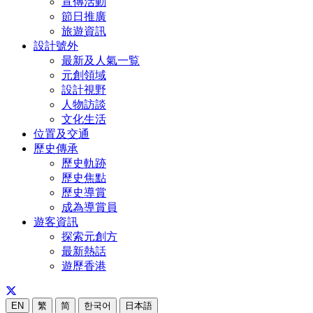
宣傳活動
節日推廣
旅遊資訊
設計號外
最新及人氣一覧
元創領域
設計視野
人物訪談
文化生活
位置及交通
歷史傳承
歷史軌跡
歷史焦點
歷史導賞
成為導賞員
遊客資訊
探索元創方
最新熱話
遊歷香港
EN
繁
简
한국어
日本語