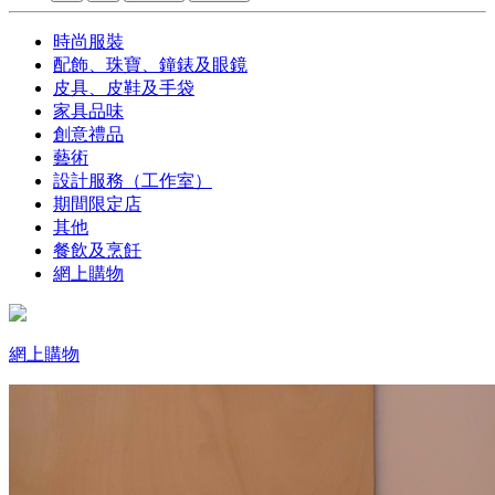
時尚服裝
配飾、珠寶、鐘錶及眼鏡
皮具、皮鞋及手袋
家具品味
創意禮品
藝術
設計服務（工作室）
期間限定店
其他
餐飲及烹飪
網上購物
網上購物