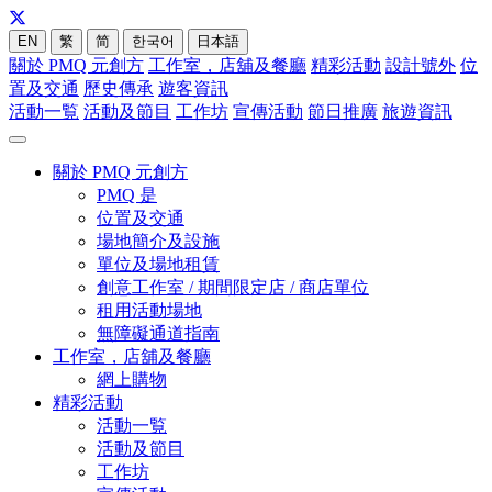
EN
繁
简
한국어
日本語
關於 PMQ 元創方
工作室，店舖及餐廳
精彩活動
設計號外
位
置及交通
歷史傳承
遊客資訊
活動一覧
活動及節目
工作坊
宣傳活動
節日推廣
旅遊資訊
關於 PMQ 元創方
PMQ 是
位置及交通
場地簡介及設施
單位及場地租賃
創意工作室 / 期間限定店 / 商店單位
租用活動場地
無障礙通道指南
工作室，店舖及餐廳
網上購物
精彩活動
活動一覧
活動及節目
工作坊