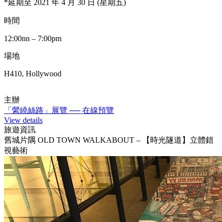
*延期至 2021 年 4 月 30 日 (星期五)
時間
12:00nn – 7:00pm
場地
H410, Hollywood
主辦
「縈繞絲路」展覽 ── 在線預覽
View details
旅遊資訊
舊城片隅 OLD TOWN WALKABOUT – 【時光隧道】立體錯
視藝術