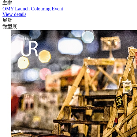
主辦
OMY Launch Colouring Event
View details
展覽
微型展