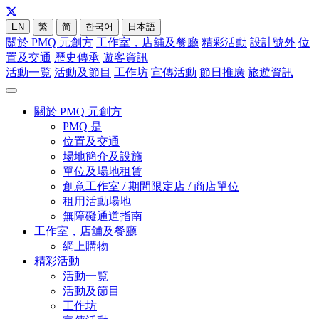
EN
繁
简
한국어
日本語
關於 PMQ 元創方
工作室，店舖及餐廳
精彩活動
設計號外
位
置及交通
歷史傳承
遊客資訊
活動一覧
活動及節目
工作坊
宣傳活動
節日推廣
旅遊資訊
關於 PMQ 元創方
PMQ 是
位置及交通
場地簡介及設施
單位及場地租賃
創意工作室 / 期間限定店 / 商店單位
租用活動場地
無障礙通道指南
工作室，店舖及餐廳
網上購物
精彩活動
活動一覧
活動及節目
工作坊