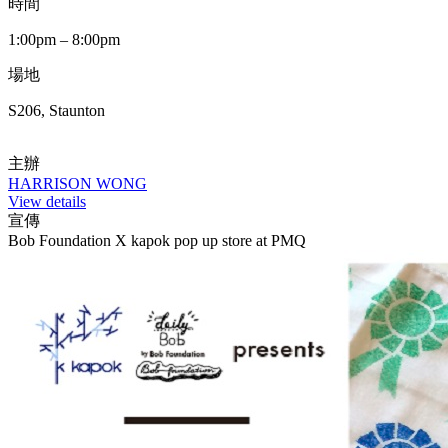
時間
1:00pm – 8:00pm
場地
S206, Staunton
主辦
HARRISON WONG
View details
宣傳
Bob Foundation X kapok pop up store at PMQ