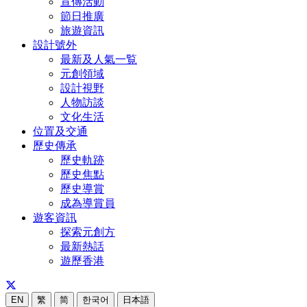
宣傳活動
節日推廣
旅遊資訊
設計號外
最新及人氣一覧
元創領域
設計視野
人物訪談
文化生活
位置及交通
歷史傳承
歷史軌跡
歷史焦點
歷史導賞
成為導賞員
遊客資訊
探索元創方
最新熱話
遊歷香港
EN
繁
简
한국어
日本語