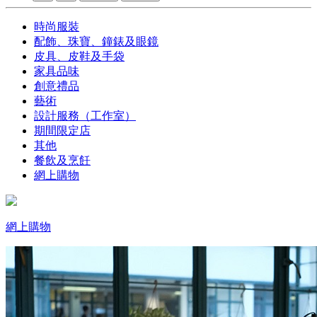
時尚服裝
配飾、珠寶、鐘錶及眼鏡
皮具、皮鞋及手袋
家具品味
創意禮品
藝術
設計服務（工作室）
期間限定店
其他
餐飲及烹飪
網上購物
網上購物