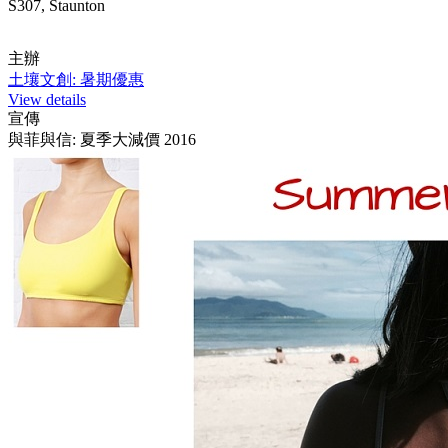
S307, Staunton
主辦
土壤文創: 暑期優惠
View details
宣傳
與菲與信: 夏季大減價 2016