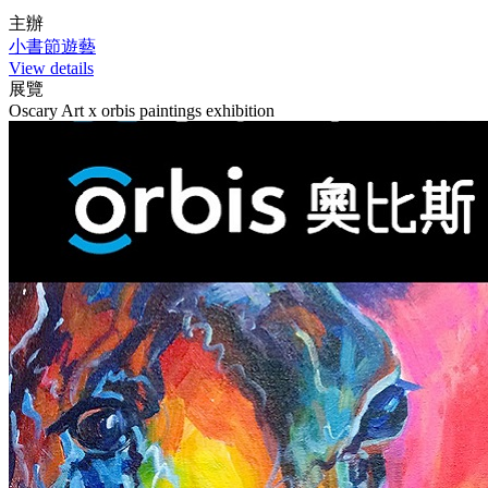
主辦
小書節遊藝
View details
展覽
Oscary Art x orbis paintings exhibition