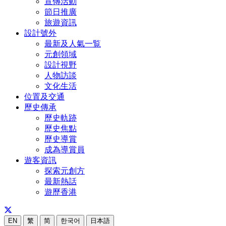
宣傳活動
節日推廣
旅遊資訊
設計號外
最新及人氣一覧
元創領域
設計視野
人物訪談
文化生活
位置及交通
歷史傳承
歷史軌跡
歷史焦點
歷史導賞
成為導賞員
遊客資訊
探索元創方
最新熱話
遊歷香港
EN
繁
简
한국어
日本語