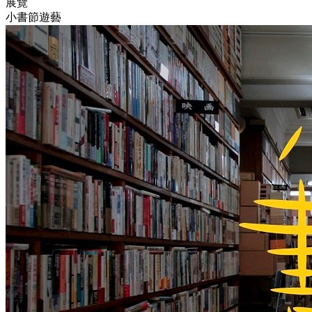
展覽
小書節遊藝