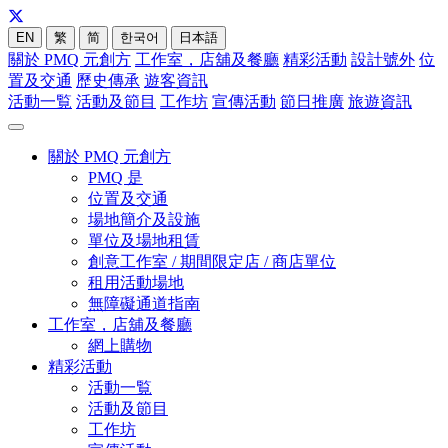
EN
繁
简
한국어
日本語
關於 PMQ 元創方
工作室，店舖及餐廳
精彩活動
設計號外
位
置及交通
歷史傳承
遊客資訊
活動一覧
活動及節目
工作坊
宣傳活動
節日推廣
旅遊資訊
關於 PMQ 元創方
PMQ 是
位置及交通
場地簡介及設施
單位及場地租賃
創意工作室 / 期間限定店 / 商店單位
租用活動場地
無障礙通道指南
工作室，店舖及餐廳
網上購物
精彩活動
活動一覧
活動及節目
工作坊