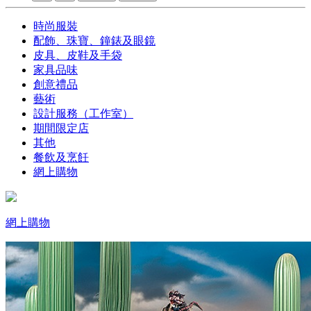
時尚服裝
配飾、珠寶、鐘錶及眼鏡
皮具、皮鞋及手袋
家具品味
創意禮品
藝術
設計服務（工作室）
期間限定店
其他
餐飲及烹飪
網上購物
網上購物