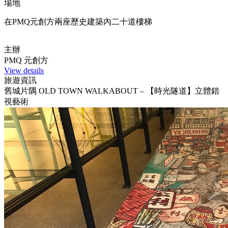
場地
在PMQ元創方兩座歷史建築內二十道樓梯
主辦
PMQ 元創方
View details
旅遊資訊
舊城片隅 OLD TOWN WALKABOUT – 【時光隧道】立體錯
視藝術