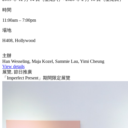
時間
11:00am – 7:00pm
場地
H408, Hollywood
主辦
Han Wesseling, Maja Kozel, Sammie Lau, Yimi Cheung
View details
展覽, 節日推廣
「Imperfect Present」期間限定展覽