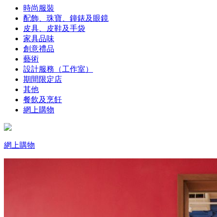
時尚服裝
配飾、珠寶、鐘錶及眼鏡
皮具、皮鞋及手袋
家具品味
創意禮品
藝術
設計服務（工作室）
期間限定店
其他
餐飲及烹飪
網上購物
網上購物