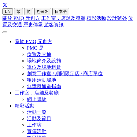
EN
繁
简
한국어
日本語
關於 PMQ 元創方
工作室，店舖及餐廳
精彩活動
設計號外
位
置及交通
歷史傳承
遊客資訊
關於 PMQ 元創方
PMQ 是
位置及交通
場地簡介及設施
單位及場地租賃
創意工作室 / 期間限定店 / 商店單位
租用活動場地
無障礙通道指南
工作室，店舖及餐廳
網上購物
精彩活動
活動一覧
活動及節目
工作坊
宣傳活動