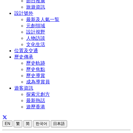
節日推廣
旅遊資訊
設計號外
最新及人氣一覧
元創領域
設計視野
人物訪談
文化生活
位置及交通
歷史傳承
歷史軌跡
歷史焦點
歷史導賞
成為導賞員
遊客資訊
探索元創方
最新熱話
遊歷香港
EN
繁
简
한국어
日本語