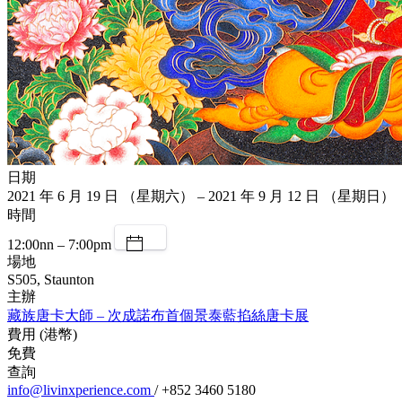
日期
2021 年 6 月 19 日 （星期六） – 2021 年 9 月 12 日 （星期日）
時間
12:00nn – 7:00pm
場地
S505, Staunton
主辦
藏族唐卡大師 – 次成諾布首個景泰藍掐絲唐卡展
費用 (港幣)
免費
查詢
info@livinxperience.com
/ +852 3460 5180