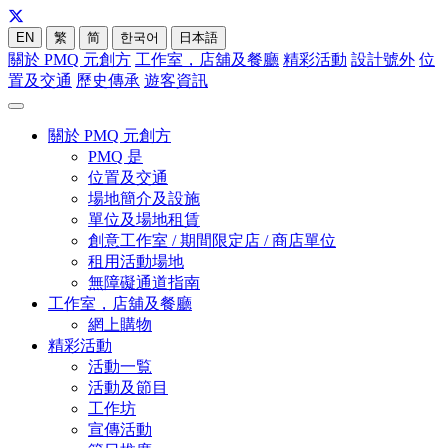
EN
繁
简
한국어
日本語
關於 PMQ 元創方
工作室，店舖及餐廳
精彩活動
設計號外
位
置及交通
歷史傳承
遊客資訊
關於 PMQ 元創方
PMQ 是
位置及交通
場地簡介及設施
單位及場地租賃
創意工作室 / 期間限定店 / 商店單位
租用活動場地
無障礙通道指南
工作室，店舖及餐廳
網上購物
精彩活動
活動一覧
活動及節目
工作坊
宣傳活動