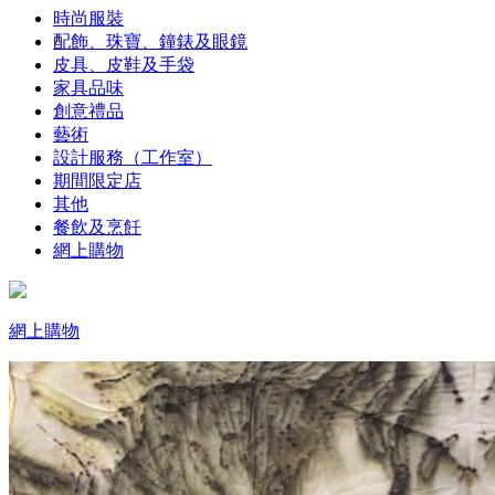
時尚服裝
配飾、珠寶、鐘錶及眼鏡
皮具、皮鞋及手袋
家具品味
創意禮品
藝術
設計服務（工作室）
期間限定店
其他
餐飲及烹飪
網上購物
網上購物