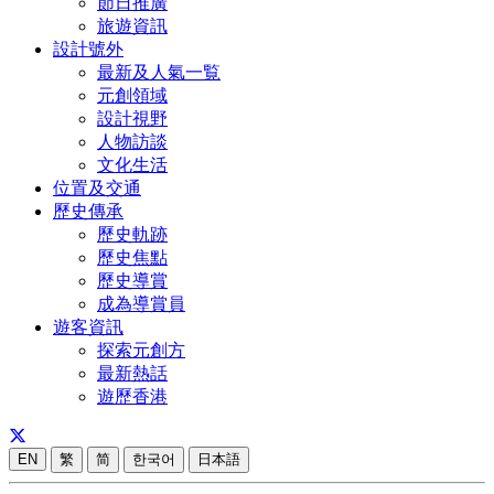
節日推廣
旅遊資訊
設計號外
最新及人氣一覧
元創領域
設計視野
人物訪談
文化生活
位置及交通
歷史傳承
歷史軌跡
歷史焦點
歷史導賞
成為導賞員
遊客資訊
探索元創方
最新熱話
遊歷香港
EN
繁
简
한국어
日本語