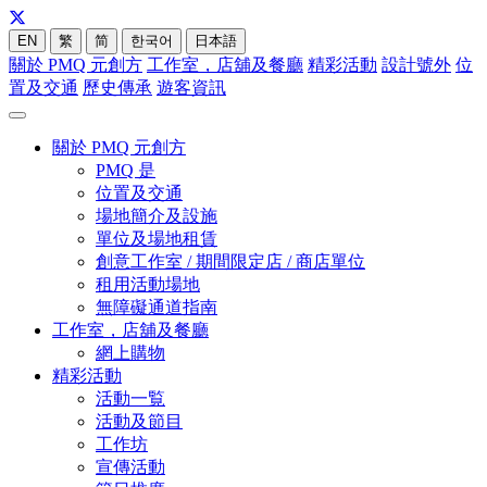
EN
繁
简
한국어
日本語
關於 PMQ 元創方
工作室，店舖及餐廳
精彩活動
設計號外
位
置及交通
歷史傳承
遊客資訊
關於 PMQ 元創方
PMQ 是
位置及交通
場地簡介及設施
單位及場地租賃
創意工作室 / 期間限定店 / 商店單位
租用活動場地
無障礙通道指南
工作室，店舖及餐廳
網上購物
精彩活動
活動一覧
活動及節目
工作坊
宣傳活動