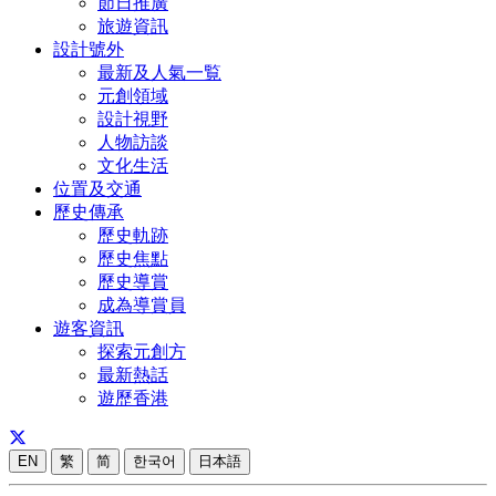
節日推廣
旅遊資訊
設計號外
最新及人氣一覧
元創領域
設計視野
人物訪談
文化生活
位置及交通
歷史傳承
歷史軌跡
歷史焦點
歷史導賞
成為導賞員
遊客資訊
探索元創方
最新熱話
遊歷香港
EN
繁
简
한국어
日本語