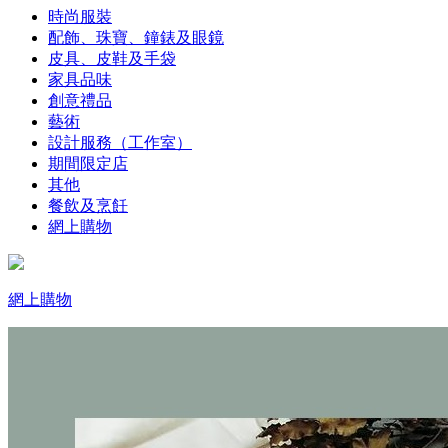
時尚服裝
配飾、珠寶、鐘錶及眼鏡
皮具、皮鞋及手袋
家具品味
創意禮品
藝術
設計服務（工作室）
期間限定店
其他
餐飲及烹飪
網上購物
網上購物