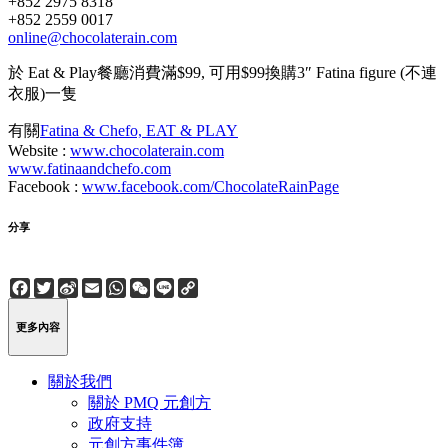
+852 2975 8318
+852 2559 0017
online@chocolaterain.com
於 Eat & Play餐廳消費滿$99, 可用$99換購3″ Fatina figure (不連
衣服)一隻
有關
Fatina & Chefo, EAT & PLAY
Website :
www.chocolaterain.com
www.fatinaandchefo.com
Facebook :
www.facebook.com/ChocolateRainPage
分享
Facebook
Twitter
Sina
Email
WhatsApp
WeChat
Line
Copy
Weibo
Link
更多內容
關於我們
關於 PMQ 元創方
政府支持
元創方事件簿