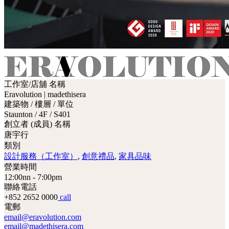
工作室/店舖 名稱
Eravolution | madethisera
建築物 / 樓層 / 單位
Staunton / 4F / S401
創立者 (成員) 名稱
唐宇行
類別
設計服務（工作室）
,
創意禮品
,
家具品味
營業時間
12:00nn - 7:00pm
聯絡電話
+852 2652 0000
call
電郵
email@eravolution.com
email@madethisera.com