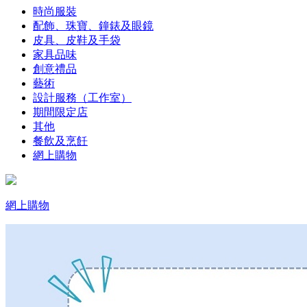
時尚服裝
配飾、珠寶、鐘錶及眼鏡
皮具、皮鞋及手袋
家具品味
創意禮品
藝術
設計服務（工作室）
期間限定店
其他
餐飲及烹飪
網上購物
網上購物