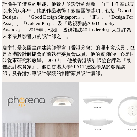
計產生了濃厚的興趣。他致力於設計的創新，而自工作室成立
以來的八年中，他的作品獲得了多個國際獎項，包括『Good
Design』、『Good Design Singapore』、『IF』、『Design For
Asia』、『Golden Pin』、及『透視雜誌A＆D Trophy
Awards』。 2015年，他獲『透視雜誌40 Under 40』大獎評為
未來最具影響力的設計師之一。
唐宇行是英國皇家建築師學會（香港分會）的理事會成員，也
是香港設計師協會的前執行委員會成員。他的實踐的中心是同
時從事研究和教學。 2016年，他被香港設計師協會評為『最
佳設計教育家』。他是香港大學SPACE建築學系的客席講
師，及香港知專設計學院的創新家具設計講師。