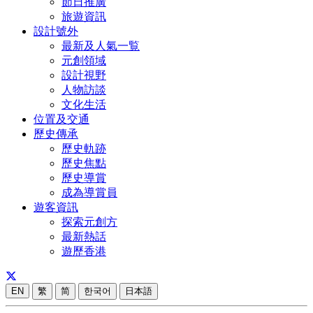
節日推廣
旅遊資訊
設計號外
最新及人氣一覧
元創領域
設計視野
人物訪談
文化生活
位置及交通
歷史傳承
歷史軌跡
歷史焦點
歷史導賞
成為導賞員
遊客資訊
探索元創方
最新熱話
遊歷香港
EN
繁
简
한국어
日本語