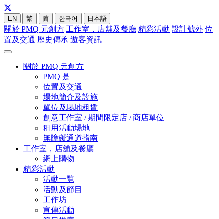
EN
繁
简
한국어
日本語
關於 PMQ 元創方
工作室，店舖及餐廳
精彩活動
設計號外
位
置及交通
歷史傳承
遊客資訊
關於 PMQ 元創方
PMQ 是
位置及交通
場地簡介及設施
單位及場地租賃
創意工作室 / 期間限定店 / 商店單位
租用活動場地
無障礙通道指南
工作室，店舖及餐廳
網上購物
精彩活動
活動一覧
活動及節目
工作坊
宣傳活動