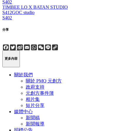
S402
TIMBEE LO X BATAN STUDIO
S412
GOC studio
S402
分享
Facebook
Twitter
Sina
Email
WhatsApp
WeChat
Line
Copy
Weibo
Link
更多內容
關於我們
關於 PMQ 元創方
政府支持
元創方事件簿
相片集
短片分享
媒體中心
新聞稿
新聞報導
招標公告