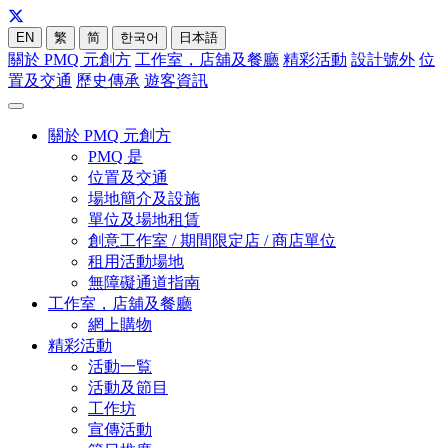
EN
繁
简
한국어
日本語
關於 PMQ 元創方
工作室，店舖及餐廳
精彩活動
設計號外
位
置及交通
歷史傳承
遊客資訊
關於 PMQ 元創方
PMQ 是
位置及交通
場地簡介及設施
單位及場地租賃
創意工作室 / 期間限定店 / 商店單位
租用活動場地
無障礙通道指南
工作室，店舖及餐廳
網上購物
精彩活動
活動一覧
活動及節目
工作坊
宣傳活動