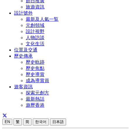
節日推廣
旅遊資訊
設計號外
最新及人氣一覧
元創領域
設計視野
人物訪談
文化生活
位置及交通
歷史傳承
歷史軌跡
歷史焦點
歷史導賞
成為導賞員
遊客資訊
探索元創方
最新熱話
遊歷香港
EN
繁
简
한국어
日本語