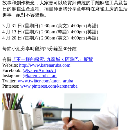
故事和創作概念，大家更可以欣賞到傳統的手雕麻雀工具及昔
日的麻雀生產過程。插畫師更將分享童年時在麻雀工房的生活
趣事，絕對不容錯過。
3 月 31 日 (星期日) 2:30pm (英文), 4:00pm (粵語)
4 月 13 日 (星期六) 2:30pm (粵語), 4:00pm (英語)
4 月 20 日 (星期六) 2:30pm (英文), 4:00pm (粵語)
每節小組分享時段約25分鐘至30分鍾
有關
「不一樣的探索: 九龍城 x 阿魯巴」展覽
Website:
http://www.karenaruba.com
Facebook:
@KarenArubaArt
Instagram:
@karen_aruba_art
Twitter:
www.twitter.com/karen_aruba
Pinterest:
www.pinterest.com/karenaruba