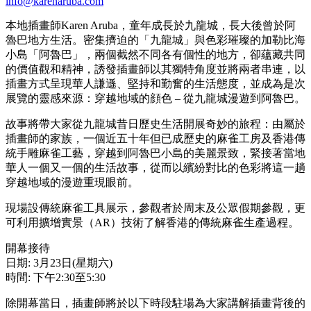
info@karenaruba.com
本地插畫師Karen Aruba，童年成長於九龍城，長大後曾於阿
魯巴地方生活。密集擠迫的「九龍城」與色彩璀璨的加勒比海
小島「阿魯巴」，兩個截然不同各有個性的地方，卻蘊藏共同
的價值觀和精神，誘發插畫師以其獨特角度並將兩者串連，以
插畫方式呈現華人謙遜、堅持和勤奮的生活態度，並成為是次
展覽的靈感來源：穿越地域的顔色 – 從九龍城漫遊到阿魯巴。
故事將帶大家從九龍城昔日歷史生活開展奇妙的旅程：由屬於
插畫師的家族，一個近五十年但已成歷史的麻雀工房及香港傳
統手雕麻雀工藝，穿越到阿魯巴小島的美麗景致，緊接著當地
華人一個又一個的生活故事，從而以繽紛對比的色彩將這一趟
穿越地域的漫遊重現眼前。
現場設傳統麻雀工具展示，參觀者於周末及公眾假期參觀，更
可利用擴增實景（AR）技術了解香港的傳統麻雀生產過程。
開幕接待
日期: 3月23日(星期六)
時間: 下午2:30至5:30
除開幕當日，插畫師將於以下時段駐場為大家講解插畫背後的